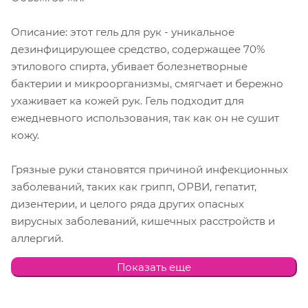
Описание: этот гель для рук - уникальное
дезинфицирующее средство, содержащее 70%
этилового спирта, убивает болезнетворные
бактерии и микроорганизмы, смягчает и бережно
ухаживает ка кожей рук. Гель подходит для
ежедневного использования, так как он не сушит
кожу.
Грязные руки становятся причиной инфекционных
заболеваний, таких как грипп, ОРВИ, гепатит,
дизентерии, и целого ряда других опасных
вирусных заболеваний, кишечных расстройств и
аллергий.
Показать еще
Идеальным решением для предотвращения
попадания болезнетворных бактерий и
микроорганизмов в организм является применение