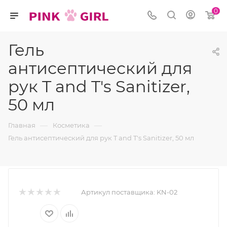
0
Гель
антисептический для
рук T and T's Sanitizer,
50 мл
—
—
Главная
Косметика
Гель антисептический для рук T and T's Sanitizer, 50 мл
Артикул поставщика:
KN-02