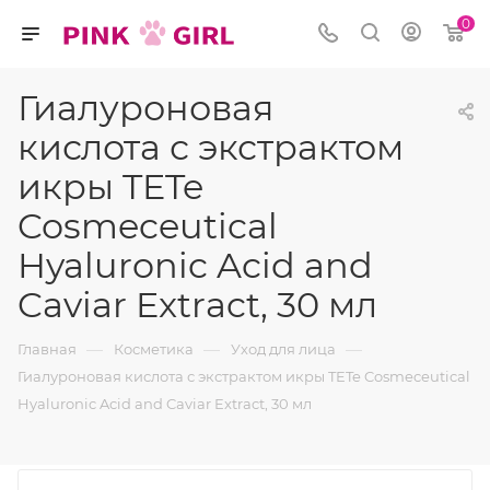
0
Гиалуроновая
кислота с экстрактом
икры TETe
Cosmeceutical
Hyaluronic Acid and
Caviar Extract, 30 мл
—
—
—
Главная
Косметика
Уход для лица
Гиалуроновая кислота с экстрактом икры TETe Cosmeceutical
Hyaluronic Acid and Caviar Extract, 30 мл