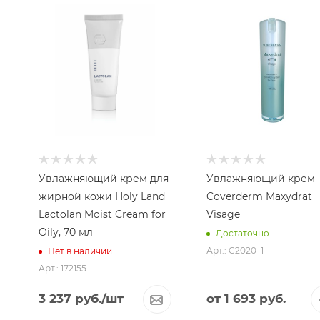
Увлажняющий крем для
Увлажняющий крем
жирной кожи Holy Land
Coverderm Maxydrat
Lactolan Moist Cream for
Visage
Oily, 70 мл
Достаточно
Арт.: C2020_1
Нет в наличии
Арт.: 172155
3 237
руб.
/шт
от
1 693 руб.