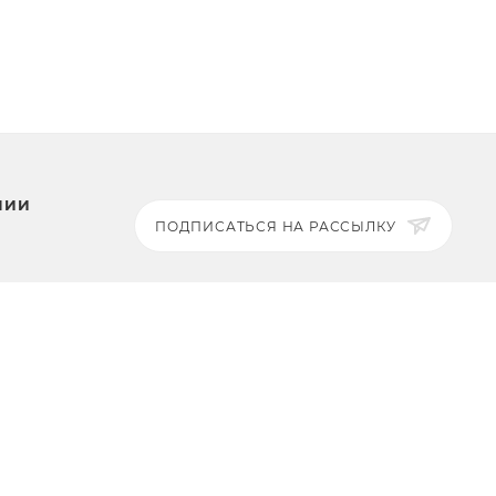
НИИ
ПОДПИСАТЬСЯ НА РАССЫЛКУ
ЗАДАТЬ ВОПРОС
8 969 999-35-10
г. Москва, 5-я Магистральная
ты
д.8