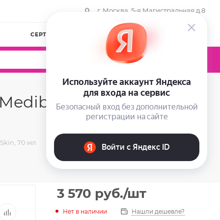
г. Москва, 5-я Магистральная д.8
СЕРТИФИКАТЫ
КОМПАНИЯ
ВОЙТИ
0
0
0
ediblock Anti-Oxi
Skin, 70 мл
3 570
руб.
/шт
Нет в наличии
Нашли дешевле?