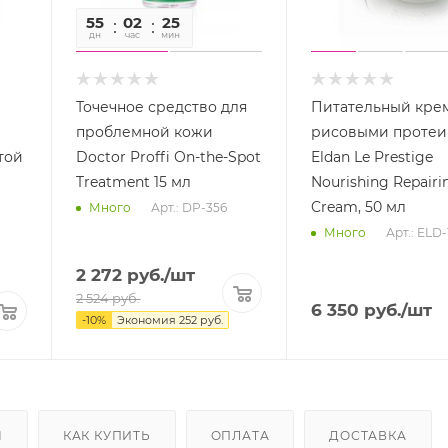
55
02
25
16
дн
час
мин
сек
Точечное средство для
Питательный крем
проблемной кожи
рисовыми проте
той
Doctor Proffi On-the-Spot
Eldan Le Prestige
Treatment 15 мл
Nourishing Repairi
Cream, 50 мл
Арт.: DP-356
Много
Арт.: ELD-
Много
2 272
руб.
/шт
2 524
руб.
6 350
руб.
/шт
-
10
%
Экономия
252
руб.
Ы
КАК КУПИТЬ
ОПЛАТА
ДОСТАВКА