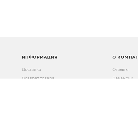
ИНФОРМАЦИЯ
О КОМПА
Доставка
Отзывы
Возврат товара
Вакансии
Способы оплаты
Новости
Новости
Контакты
Прямые эфиры
Партнерам
Сертифика