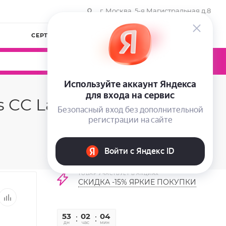
г. Москва, 5-я Магистральная д.8
СЕРТИФИКАТЫ
КОМПАНИЯ
ВОЙТИ
0
0
0
CC Lashes, 1 шт
ТОВАР УЧАСТВУЕТ В АКЦИЯХ
СКИДКА -15% ЯРКИЕ ПОКУПКИ
53
02
04
14
дн
час
мин
сек