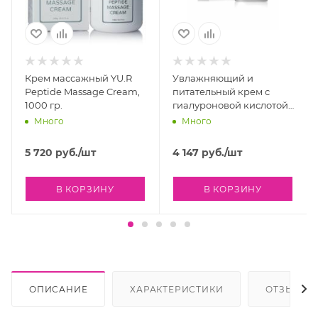
Крем массажный YU.R
Увлажняющий и
Peptide Massage Cream,
питательный крем с
1000 гр.
гиалуроновой кислотой
Holy Land Vitalise
Много
Много
Overnight Moisturizer
Cream, 50 мл
5 720
руб.
/шт
4 147
руб.
/шт
В КОРЗИНУ
В КОРЗИНУ
ОПИСАНИЕ
ХАРАКТЕРИСТИКИ
ОТЗЫВЫ