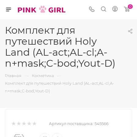
0
Комплект для
путешествий Holy
Land (AL-act;AL-cl;A-
n+mask;C-bod;Yout-D)
—
—
Главная
Косметика
Комплект для путешествий Holy Land (AL-act;AL-cl;A-
n+mask;C-bod;Yout-D)
Артикул поставщика:
545566