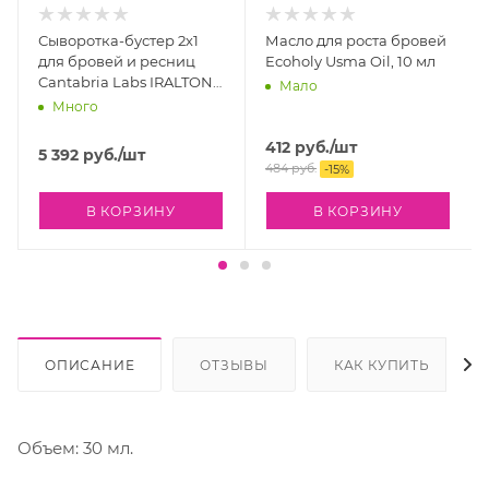
Сыворотка-бустер 2х1
Масло для роста бровей
для бровей и ресниц
Ecoholy Usma Oil, 10 мл
Cantabria Labs IRALTONE
Мало
- 2 in 1 Lashes and
Много
Eyebrows Serum Booster,
10 мл
412
руб.
/шт
5 392
руб.
/шт
484
руб.
-
15
%
В КОРЗИНУ
В КОРЗИНУ
ОПИСАНИЕ
ОТЗЫВЫ
КАК КУПИТЬ
Объем: 30 мл.