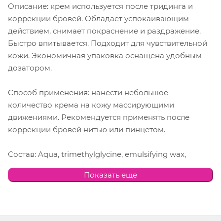
Описание: крем используется после тридинга и
коррекции бровей. Обладает успокаивающим
действием, снимает покраснение и раздражение.
Быстро впитывается. Подходит для чувствительной
кожи. Экономичная упаковка оснащена удобным
дозатором.
Способ применения: нанести небольшое
количество крема на кожу массирующими
движениями. Рекомендуется применять после
коррекции бровей нитью или пинцетом.
Состав: Aqua, trimethylglycine, emulsifying wax,
cetearyl alcohol, dipropylene glycol (and) boswellia
Показать еще
serrata gum, phenoxyethanol (and) caprylyl glycol (and)
sorbic acid, caprylic/capric triglyceride, fragrance,
propylene glycol.