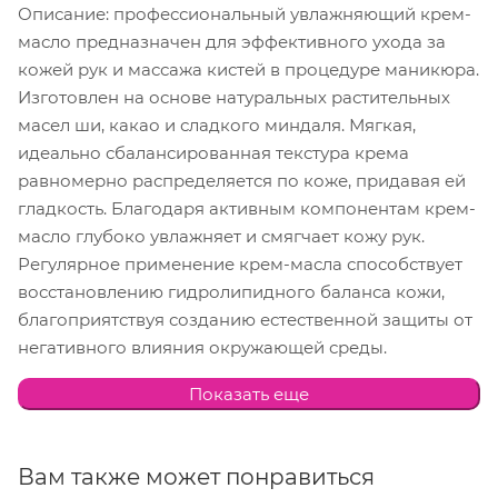
Описание: профессиональный увлажняющий крем-
масло предназначен для эффективного ухода за
кожей рук и массажа кистей в процедуре маникюра.
Изготовлен на основе натуральных растительных
масел ши, какао и сладкого миндаля. Мягкая,
идеально сбалансированная текстура крема
равномерно распределяется по коже, придавая ей
гладкость. Благодаря активным компонентам крем-
масло глубоко увлажняет и смягчает кожу рук.
Регулярное применение крем-масла способствует
восстановлению гидролипидного баланса кожи,
благоприятствуя созданию естественной защиты от
негативного влияния окружающей среды.
Экстракты киви и гуавы придают средству легкий,
Показать еще
приятный аромат. Рекомендуется для сухой кожи.
Назначение: на завершающем этапе процедуры
Вам также может понравиться
маникюра и для проведения массажа кистей, для