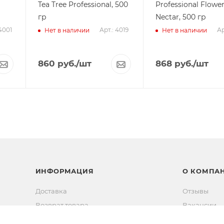
Tea Tree Professional, 500
Professional Flowe
гр
Nectar, 500 гр
4001
Арт.: 4019
Ар
Нет в наличии
Нет в наличии
860
руб.
/шт
868
руб.
/шт
ИНФОРМАЦИЯ
О КОМПА
Доставка
Отзывы
Возврат товара
Вакансии
Способы оплаты
Новости