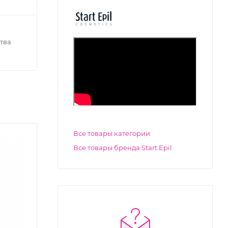
тва
Все товары категории
Новинка
Акция
Все товары бренда Start Epil
0
12
22
59
00
к
дн
час
мин
сек