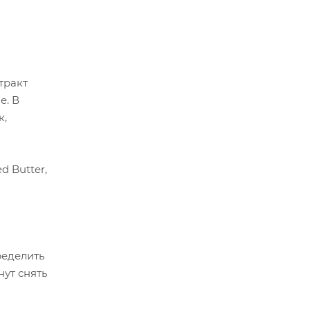
тракт
е. В
к,
d Butter,
ределить
ут снять