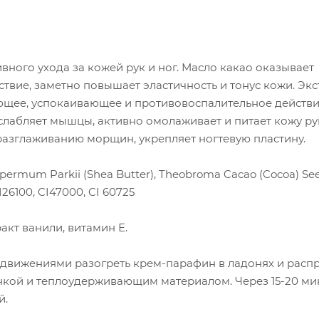
ного ухода за кожей рук и ног. Масло какао оказывает
твие, заметно повышает эластичность и тонус кожи. Экс
ющее, успокаивающее и противовоспалительное действи
лабляет мышцы, активно омолаживает и питает кожу ру
 разглаживанию морщин, укрепляет ногтевую пластину.
ospermum Parkii (Shea Butter), Theobroma Cacao (Cocoa) See
 CI26100, CI47000, CI 60725
акт ванили, витамин Е.
вижениями разогреть крем-парафин в ладонях и расп
ёнкой и теплоудерживающим материалом. Через 15-20 мин
й.