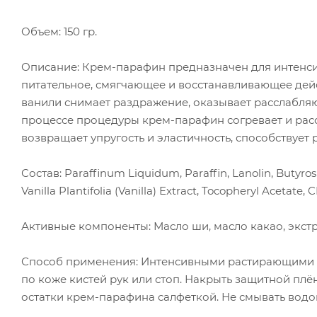
Объем: 150 гр.
Описание: Крем-парафин предназначен для интенсив
питательное, смягчающее и восстанавливающее дейс
ванили снимает раздражение, оказывает расслабля
процессе процедуры крем-парафин согревает и расс
возвращает упругость и эластичность, способствует
Состав: Paraffinum Liquidum, Paraffin, Lanolin, Butyr
Vanilla Plantifolia (Vanilla) Extract, Tocopheryl Acetate,
Активные компоненты: Масло ши, масло какао, экстр
Способ применения: Интенсивными растирающими д
по коже кистей рук или стоп. Накрыть защитной пл
остатки крем-парафина салфеткой. Не смывать водо