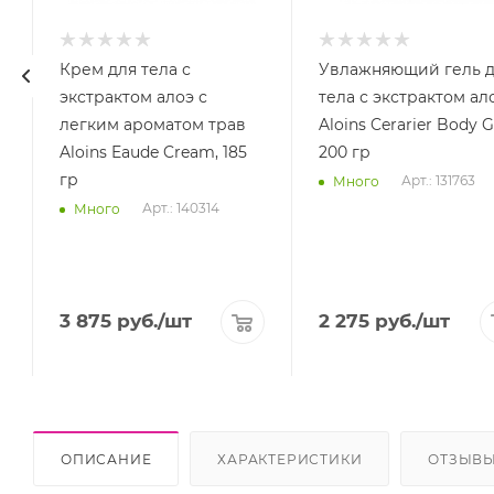
Крем для тела с
Увлажняющий гель 
экстрактом алоэ с
тела с экстрактом ал
легким ароматом трав
Aloins Cerarier Body G
Aloins Eaude Cream, 185
200 гр
гр
Арт.: 131763
Много
Арт.: 140314
Много
3 875
руб.
/шт
2 275
руб.
/шт
ОПИСАНИЕ
ХАРАКТЕРИСТИКИ
ОТЗЫВ