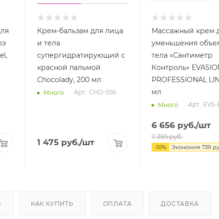
для
Крем-бальзам для лица
Массажный крем 
оэ
и тела
уменьшения объе
el,
супергидратирующий с
тела «Сантиметр
красной пальмой
Контроль» EVASIO
Chocolady, 200 мл
PROFESSIONAL LIN
мл
Арт.: CHO-556
Много
Арт.: EVS
Много
6 656
руб.
/шт
7 395
руб.
1 475
руб.
/шт
-
10
%
Экономия
739
ру
Ы
КАК КУПИТЬ
ОПЛАТА
ДОСТАВКА