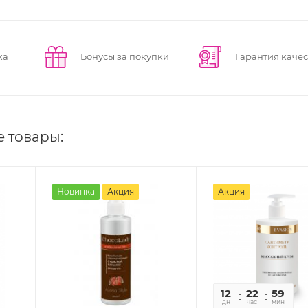
ка
Бонусы за покупки
Гарантия качес
е товары:
Новинка
Акция
Акция
12
22
59
0
дн
час
мин
се