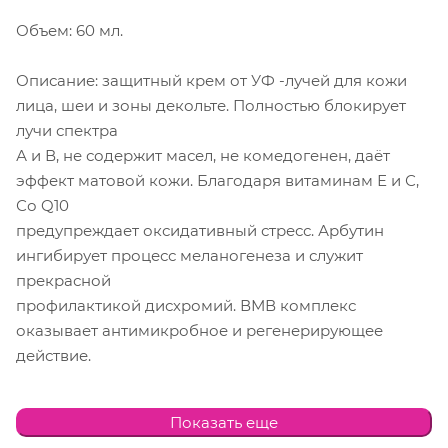
Объем: 60 мл.
Описание: защитный крем от УФ -лучей для кожи
лица, шеи и зоны декольте. Полностью блокирует
лучи спектра
А и В, не содержит масел, не комедогенен, даёт
эффект матовой кожи. Благодаря витаминам Е и С,
Со Q10
предупреждает оксидативный стресс. Арбутин
ингибирует процесс меланогенеза и служит
прекрасной
профилактикой дисхромий. ВМВ комплекс
оказывает антимикробное и регенерирующее
действие.
Ингредиенты: витамины Р, Е, С, арбутин, Со Q10, бета
Показать еще
глюкан, оксид цинка, диоксид титана, этилгексил