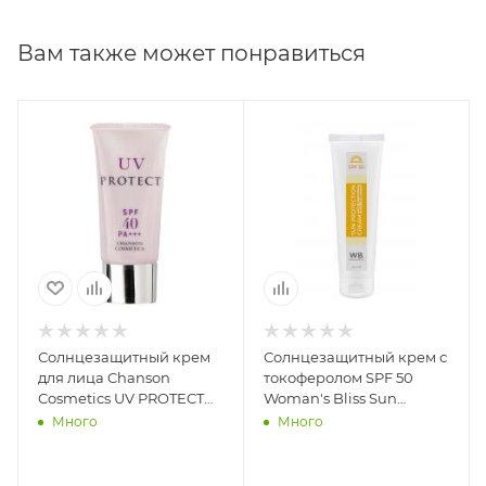
метоксициннамат, экстракт зелёного чая, рутин,
убихинон, гиалуроновая кислота.
Вам также может понравиться
Способ применения: для всех типов кожи включая
проблемную, наносить за 30 минут до активной
инсоля-
ции. При контакте с водой повторное нанесение.
Солнцезащитный крем
Солнцезащитный крем с
для лица Chanson
токоферолом SPF 50
Cosmetics UV PROTECT
Woman's Bliss Sun
SPF 40 PA+++, 40 мл
Protection Cream SPF 50
Много
Много