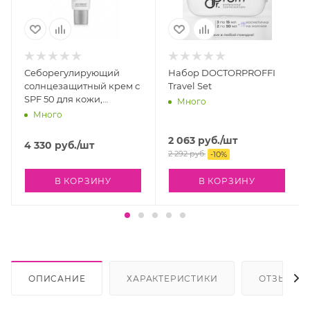
Себорегулирующий
Набор DOCTORPROFFI
солнцезащитный крем с
Travel Set
SPF 50 для кожи,
Много
склонной к акне
Много
Cantabria Labs
HELIOCARE 360º Acnimat
2 063
руб.
/шт
4 330
руб.
/шт
Sunscreen SPF 50, 50 мл
2 292
руб.
-
10
%
В КОРЗИНУ
В КОРЗИНУ
ОПИСАНИЕ
ХАРАКТЕРИСТИКИ
ОТЗЫВЫ