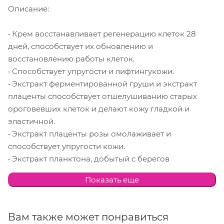
Описание:
• Крем восстанавливает регенерацию клеток 28
дней, способствует их обновлению и
восстановлению работы клеток.
• Способствует упругости и лифтингукожи.
• Экстракт ферментированной груши и экстракт
плаценты способствует отшелушиванию старых
ороговевших клеток и делают кожу гладкой и
эластичной.
• Экстракт плаценты розы омолаживает и
способствует упругости кожи.
• Экстракт планктона, добытый с берегов
Ируазского моря Франции, обладает высокими
Показать еще
увлажняющими свойствами, а также поддерживает
кожу в идеальном упругом состоянии.
• Подходит для всех типов кожи.
Вам также может понравиться
• Необыкновенная текстура крема нежно