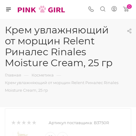
0
Крем увлажняющий
от морщин Relent
Риналес Rinales
Moisture Cream, 25 гр
—
—
Главная
Косметика
Крем увлажняющий от морщин Relent Риналес Rinales
Moisture Cream, 25 гр
Артикул поставщика:
B3750R