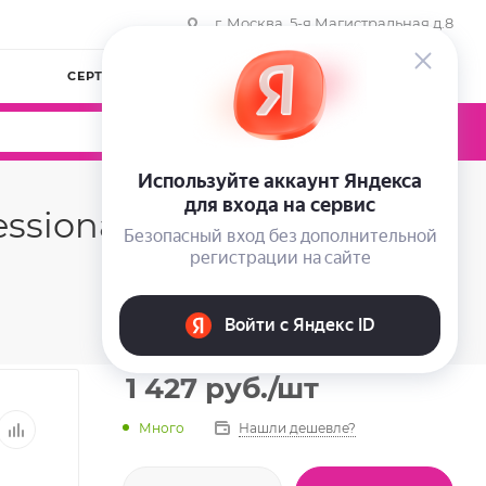
г. Москва, 5-я Магистральная д.8
СЕРТИФИКАТЫ
КОМПАНИЯ
ВОЙТИ
0
0
0
sional STYLE, 450 мл
1 427
руб.
/шт
Много
Нашли дешевле?