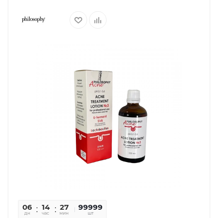
06
14
27
29
99999
дн
час
мин
сек
шт