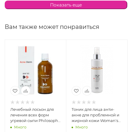
Показать еще
Lactobacillus/rye flour ferment,Bacillus/soybean
ferment extract, Glycerine, 1,2-hexanediol, Sodium
phytate, Diazolidinyl urea, Methylparaben,
Вам также может понравиться
Propylparaben, Methylisothiazolinone.
Основные действующие вещества: аллантоин,
салициловая кислота, хлоргексидин,
стандартизованный комплекс витаминов группы В.
Внешний вид и упаковка товара могут
незначительно отличаться от фото.
Лечебный лосьон для
Тоник для лица анти-
лечения всех форм
акне для проблемной и
угревой сыпи Philosophy
жирной кожи Woman's
Acne Derm Treatment
Bliss Facial Tonic, 200 мл
Много
Много
Lotion №1, 100 мл