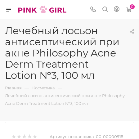
0
Лечебный лосьон
антисептический при
акне Philosophy Acne
Derm Treatment
Lotion №3, 100 мл
—
—
Главная
Косметика
Лечебный лосьон антисептический при акне Philosophy
Acne Derm Treatment Lotion №3, 100 мл
Артикул поставщика:
00-00000915