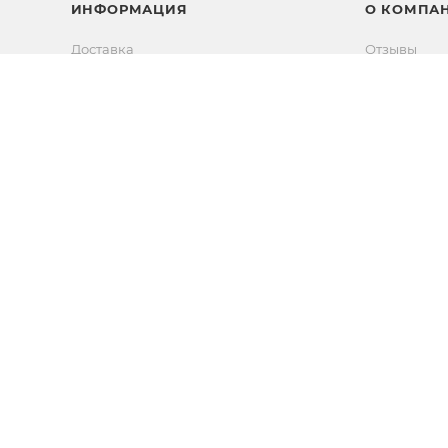
ИНФОРМАЦИЯ
О КОМПА
Доставка
Отзывы
Возврат товара
Вакансии
Способы оплаты
Новости
Новости
Контакты
Прямые эфиры
Партнерам
Сертифика