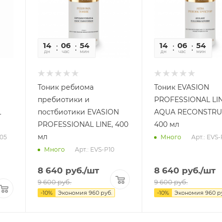
14
06
54
04
14
06
54
0
дн
час
мин
сек
дн
час
мин
се
Тоник ребиома
Тоник EVASION
пребиотики и
PROFESSIONAL LI
L
постбиотики EVASION
AQUA RECONSTRU
PROFESSIONAL LINE, 400
400 мл
мл
05
Арт.: EVS-
Много
Арт.: EVS-P10
Много
8 640
руб.
/шт
8 640
руб.
/шт
9 600
руб.
9 600
руб.
-
10
%
Экономия
960
руб.
-
10
%
Экономия
960
ру