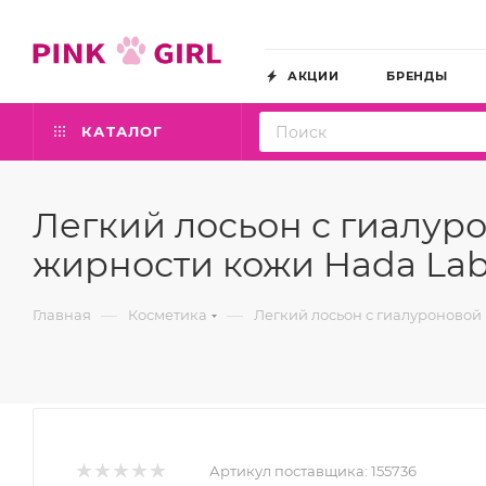
АКЦИИ
БРЕНДЫ
КАТАЛОГ
Легкий лосьон с гиалур
жирности кожи Hada Labo
—
—
Главная
Косметика
Легкий лосьон с гиалуроновой 
Артикул поставщика:
155736