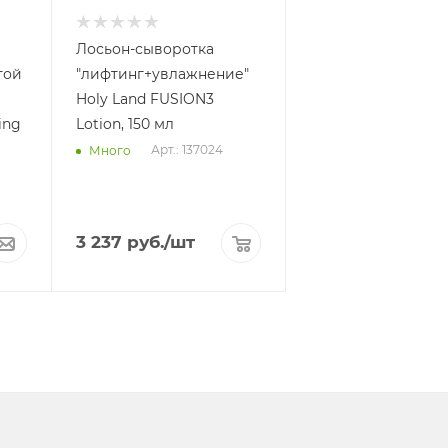
Лосьон-сыворотка
той
"лифтинг+увлажнение"
Holy Land FUSION3
ing
Lotion, 150 мл
Арт.: 137024
Много
3 237
руб.
/шт