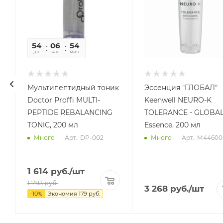
54
06
54
04
дн
час
мин
сек
Мультипептидный тоник
Эссенция "ГЛОБАЛ"
Doctor Proffi MULTI-
Keenwell NEURO-K
PEPTIDE REBALANCING
TOLERANCE - GLOBA
TONIC, 200 мл
Essence, 200 мл
Арт.: DP-002
Арт.: М44600
Много
Много
1 614
руб.
/шт
1 793
руб.
3 268
руб.
/шт
-
10
%
Экономия
179
руб.