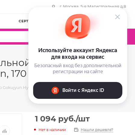
г. Москва, 5-я Магистральная д.8
СЕРТИФИКАТЫ
КОМПАНИЯ
ВОЙТИ
0
0
0
льной и склонной к
, 170 мл
Gokujyun Hydrating Lotion, 170 мл
1 094
руб.
/шт
Нет в наличии
Нашли дешевле?