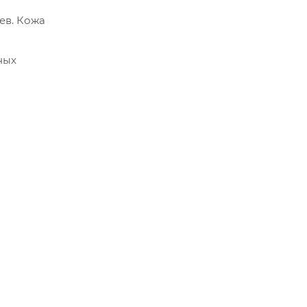
ев. Кожа
ных