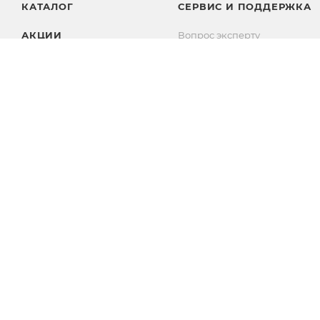
КАТАЛОГ
СЕРВИС И ПОДДЕРЖКА
АКЦИИ
Вопрос эксперту
Вопросы и ответы
БРЕНДЫ
Комплекты
Личный кабинет
2009 - 2026 ©
Pink-Girl.ru