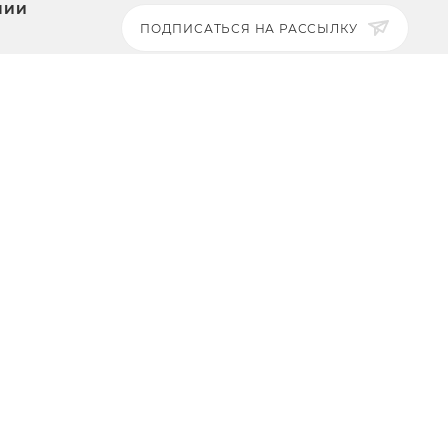
НИИ
ПОДПИСАТЬСЯ НА РАССЫЛКУ
ЗАДАТЬ ВОПРОС
8 969 999-35-10
г. Москва, 5-я Магистральная
ты
д.8