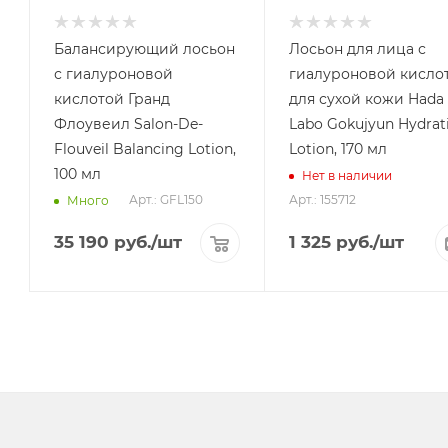
Балансирующий лосьон
Лосьон для лица с
с гиалуроновой
гиалуроновой кисло
кислотой Гранд
для сухой кожи Hada
Флоувеил Salon-De-
Labo Gokujyun Hydrat
Flouveil Balancing Lotion,
Lotion, 170 мл
100 мл
Нет в наличии
Арт.: GFL150
Арт.: 155712
Много
35 190
руб.
/шт
1 325
руб.
/шт