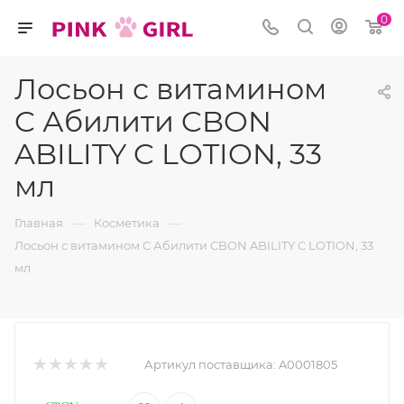
0
Лосьон с витамином
C Абилити CBON
ABILITY C LOTION, 33
мл
—
—
Главная
Косметика
Лосьон с витамином C Абилити CBON ABILITY C LOTION, 33
мл
Артикул поставщика:
A0001805