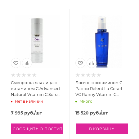
Стимулирует выработку коллагена.
Выводит пигментные пятна и контролирует
выработку меланина.
Способствует выведению свободных радикалов.
Сужает и очищает поры, помогает бороться с
акне.
Уменьшает количество морщин и способствует
упругости кожи.
Сыворотка для лица c
Лосьон с витамином С
Способствует расщеплению жира, регулирует
витамином С Advanced
Ранни Relent La Cerarl
секрецию себума.
Natural Vitamin C Serum,
VC Runny Vitamin C
35 мл
Lotion, 100 мл
Нет в наличии
Много
Не содержит искусственных красителей,
7 995
руб.
/шт
15 520
руб.
/шт
ароматизаторов и этанола.
СООБЩИТЬ О ПОСТУПЛЕНИИ
В КОРЗИНУ
Основные ингредиенты: