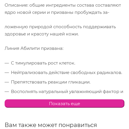
Описание: общие ингредиенты состава составляют
ядро новой серии и призваны пробуждать за-
ложенную природой способность поддерживать
здоровье и красоту нашей кожи.
Линия Абилити призвана:
С тимулировать рост клеток.
Нейтрализовать действие свободных радикалов.
Препятствовать реакции гликации.
Восполнять натуральный увлажняющий фактор и
недостаток структурных составляющих
Показать еще
протеинов (белков).
Лосьон-эссенция с витамином С ABILITY:
Вам также может понравиться