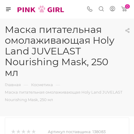
0
Маска питательная
омолаживающая Holy
Land JUVELAST
Nourishing Mask, 250
мл
—
—
Главная
Косметика
Маска питательная омолаживающая Holy Land JUVELAST
Nourishing Mask, 250 мл
Артикул поставщика:
138083