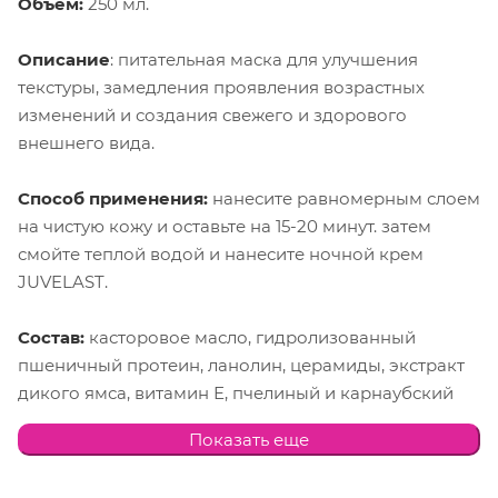
Объем:
250 мл.
Описание
: питательная маска для улучшения
текстуры, замедления проявления возрастных
изменений и создания свежего и здорового
внешнего вида.
Способ применения:
нанесите равномерным слоем
на чистую кожу и оставьте на 15-20 минут. затем
смойте теплой водой и нанесите ночной крем
JUVELAST.
Состав:
касторовое масло, гидролизованный
пшеничный протеин, ланолин, церамиды, экстракт
дикого ямса, витамин Е, пчелиный и карнаубский
воск, стеролы сои, линолевая и линоленовая
Показать еще
кислоты, витамин А. WATER (AQUA),
HYDROGENATED POLYISOBUTENE, ISOPROPYL