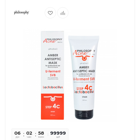
06
02
58
30
99999
дн
час
мин
сек
шт