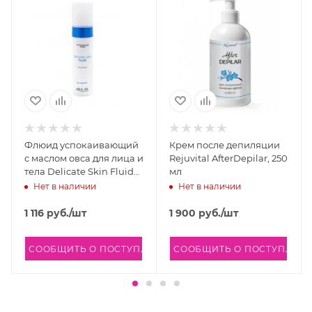
Azulene, Tocopheryl Acetate, BHT, Bisabolol.
Флюид успокаивающий
Крем после депиляции
с маслом овса для лица и
Rejuvital AfterDepilar, 250
тела Delicate Skin Fluid
мл
Aravia Professional, 250
Нет в наличии
Нет в наличии
мл
1 116
руб.
/шт
1 900
руб.
/шт
СООБЩИТЬ О ПОСТУПЛЕНИИ
СООБЩИТЬ О ПОСТУПЛЕН