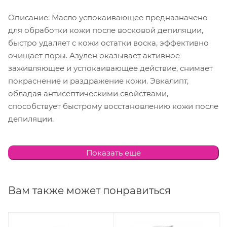
Описание: Масло успокаивающее предназначено
для обработки кожи после восковой депиляции,
быстро удаляет с кожи остатки воска, эффективно
очищает поры. Азулен оказывает активное
заживляющее и успокаивающее действие, снимает
покраснение и раздражение кожи. Эвкалипт,
обладая антисептическими свойствами,
способствует быстрому восстановлению кожи после
депиляции.
Способ применения: Рекомендуется использовать
Показать еще
непосредственно после процедуры восковой
депиляции. Нанести масла на кожу и распределить с
помощью салфетки, снимая остатки воска.
Вам также может понравиться
Состав: (INCI) Mineral Oil, Сalendula Officinalis Flower,
Ethylhexyl Cocoate, Olea Europaea (Olive) Fruit Oil,