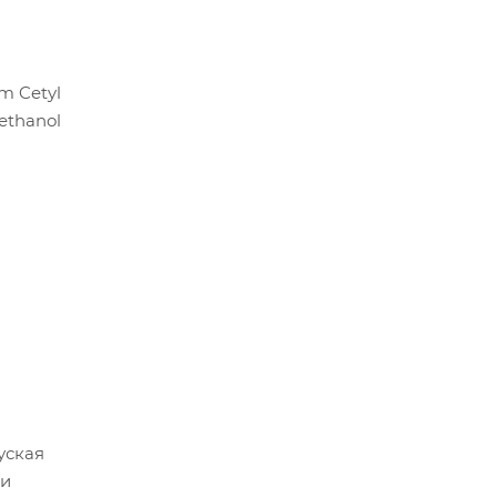
um Cetyl
yethanol
уская
ии