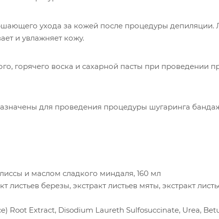
шающего ухода за кожей после процедуры депиляции. 
ает и увлажняет кожу.
го, горячего воска и сахарной пасты при проведении 
дназначены для проведения процедуры шугаринга банда
елиссы и маслом сладкого миндаля, 160 мл
т листьев березы, экстракт листьев мяты, экстракт листь
ce) Root Extract, Disodium Laureth Sulfosuccinate, Urea, Bet