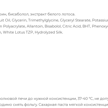
ин, бисаболол, экстракт белого лотоса.
t Oil, Glycerin, Trimethylglycine, Glyceryl Stearate, Potassi
olyacrylate, Allantoin, Bisabolol, Citric Acid, BHT, Phenox
 White Lotus TZP, Hydrolyzed Silk.
олновой печи до нужной консистенции, 37-40 °С, не доп
одимо снять фольгу. Сахарная паста мягкой консистенц