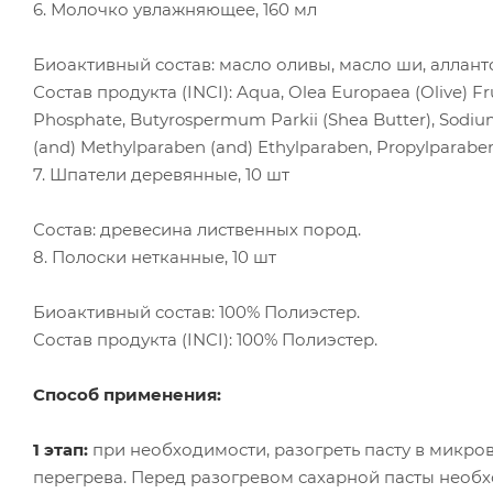
6. Молочко увлажняющее, 160 мл
Биоактивный состав: масло оливы, масло ши, алланто
Состав продукта (INCI): Aqua, Olea Europaea (Olive) Frui
Phosphate, Butyrospermum Parkii (Shea Butter), Sodium P
(and) Methylparaben (and) Ethylparaben, Propylparaben,
7. Шпатели деревянные, 10 шт
Состав: древесина лиственных пород.
8. Полоски нетканные, 10 шт
Биоактивный состав: 100% Полиэстер.
Состав продукта (INCI): 100% Полиэстер.
Способ применения:
1 этап:
при необходимости, разогреть пасту в микров
перегрева. Перед разогревом сахарной пасты необх