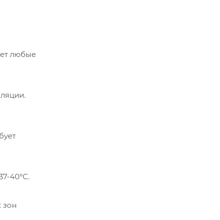
яет любые
ляции.
бует
7-40°С.
 зон