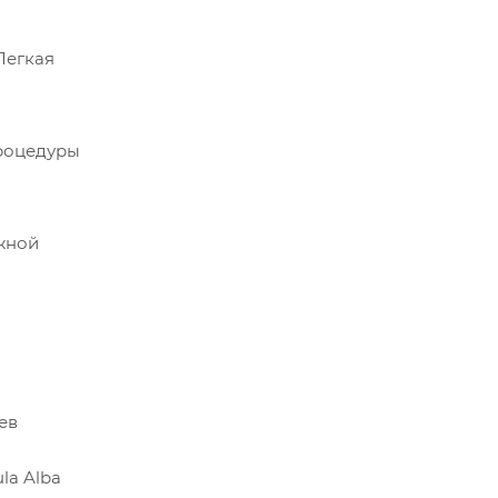
Легкая
процедуры
жной
ев
ula Alba