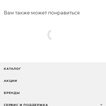
Активные ингредиенты: масло виноградной
Вам также может понравиться
косточки, ши, индийского шафрана, сои, вечерней
примулы, витамины Е, F, флавоноиды цветов
персика и красного винограда, пептиды ржи, овса,
пшеницы, низкомолекулярная гиалуроновая
кислота, эфирное масло розы.
КАТАЛОГ
АКЦИИ
БРЕНДЫ
СЕРВИС И ПОДДЕРЖКА