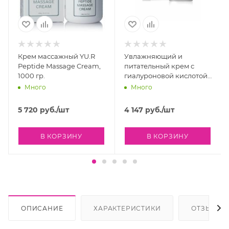
Крем массажный YU.R
Увлажняющий и
Peptide Massage Cream,
питательный крем с
1000 гр.
гиалуроновой кислотой
Holy Land Vitalise
Много
Много
Overnight Moisturizer
Cream, 50 мл
5 720
руб.
/шт
4 147
руб.
/шт
В КОРЗИНУ
В КОРЗИНУ
ОПИСАНИЕ
ХАРАКТЕРИСТИКИ
ОТЗЫВЫ