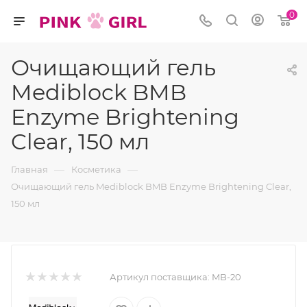
0
Очищающий гель
Mediblock BMB
Enzyme Brightening
Clear, 150 мл
—
—
Главная
Косметика
Очищающий гель Mediblock BMB Enzyme Brightening Clear,
150 мл
Артикул поставщика:
MB-20