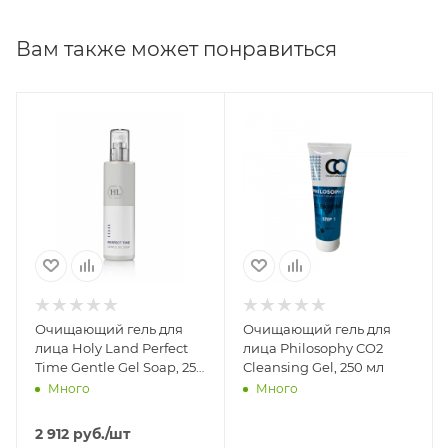
включая чувствительную. Нанесите небольшое
количество средства на влажное лицо, вспенить,
Вам также может понравиться
отработать лёгкими массажными движениями,
обильно смыть водой.
Очищающий гель для
Очищающий гель для
лица Holy Land Perfect
лица Philosophy CO2
Time Gentle Gel Soap, 250
Cleansing Gel, 250 мл
мл
Много
Много
2 912
руб.
/шт