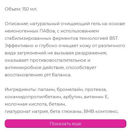
Объем: 150 мл.
Описание: натуральный очищающий гель на основе
неионогенных ПАВов, с использованием
стабилизированных ферментов технологией BST.
Эффективно и глубоко очищает кожу от различного
вида загрязнений не вызывая раздражения,
оказывает противовоспалительное и
антимикробное действие, способствует
восстановлению рН баланса.
Ингредиенты: папаин, бромелайн, протеаза,
кокамидопропилбетаин, арбутин, витамин Е,
молочная кислота, бетаин,
гиалуронат натрия, бета глюканы, BMB комплекс.
Показать еще
Способ применения: подходит для всех типов кожи,