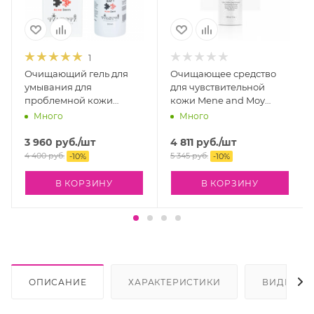
1
Очищающий гель для
Очищающее средство
умывания для
для чувствительной
проблемной кожи
кожи Mene and Moy
Philosophy Acne Derm
System Gentle Silky
Много
Много
Amber Acne Cleanser, 250
Cleanser, 150 мл
мл
3 960
руб.
/шт
4 811
руб.
/шт
4 400
руб.
5 345
руб.
-
10
%
-
10
%
В КОРЗИНУ
В КОРЗИНУ
ОПИСАНИЕ
ХАРАКТЕРИСТИКИ
ВИДЕО