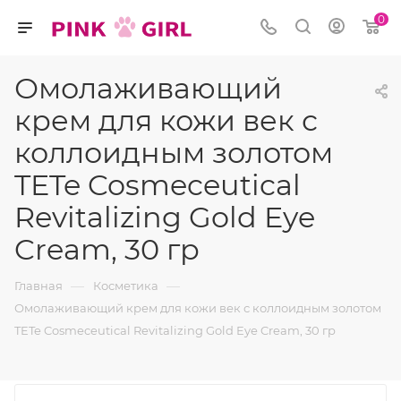
0
Омолаживающий
крем для кожи век с
коллоидным золотом
TETe Cosmeceutical
Revitalizing Gold Eye
Cream, 30 гр
—
—
Главная
Косметика
Омолаживающий крем для кожи век с коллоидным золотом
TETe Cosmeceutical Revitalizing Gold Eye Cream, 30 гр