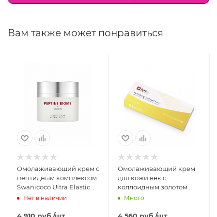
Ниацинамид (B3), Витамин E, Экстракт плодов
витекса, Протеины сои, Воск из цветков мимозы,
Воск из семян подсолнечника, Экстракт
Вам также может понравиться
виноградной косточки, Экстракт рододендрона,
мальтоза, лецитин.
Омолаживающий крем с
Омолаживающий крем
пептидным комплексом
для кожи век с
Swanicoco Ultra Elastic
коллоидным золотом
Vital Peptide Biome
TETe Cosmeceutical
Нет в наличии
Много
Cream, 50 мл
Revitalizing Gold Eye
Cream, 30 гр
4 910
руб.
/шт
4 560
руб.
/шт