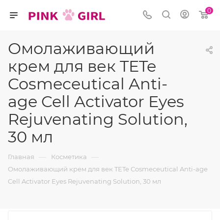
0
Омолаживающий
крем для век TETe
Cosmeceutical Anti-
age Cell Activator Eyes
Rejuvenating Solution,
30 мл
—
—
Главная
Косметика
Омолаживающий крем для век TETe Cosmeceutical Anti-age
Cell Activator Eyes Rejuvenating Solution, 30 мл