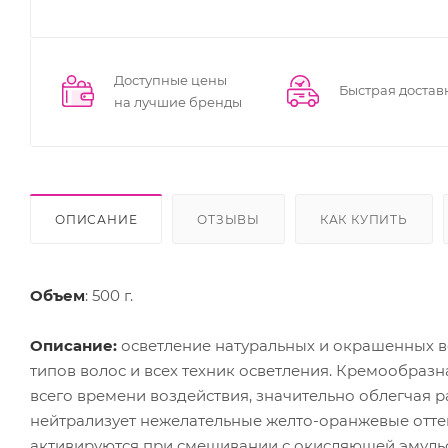
Доступные цены
Быстрая достав
на лучшие бренды
ОПИСАНИЕ
ОТЗЫВЫ
КАК КУПИТЬ
Объем
: 500 г.
Описание:
осветление натуральных и окрашенных во
типов волос и всех техник осветления. Кремообраз
всего времени воздействия, значительно облегчая 
нейтрализует нежелательные желто-оранжевые отт
активируются при смешивании с окисляющей эмульси