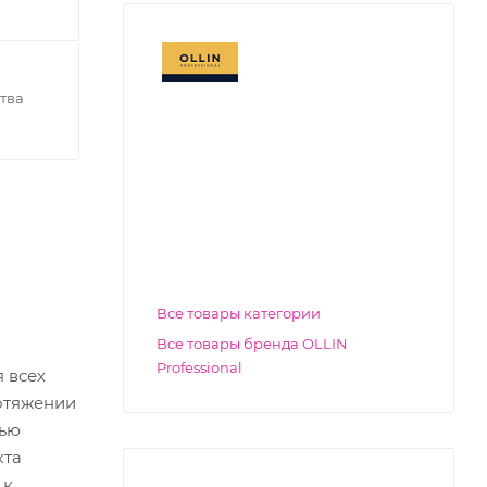
тва
Все товары категории
Все товары бренда OLLIN
Professional
 всех
ротяжении
тью
кта
 к