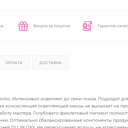
ка
Бонусы за покупки
Гарантия качес
ОПЛАТА
ДОСТАВКА
лос. Интенсивно осветляет до семи тонов. Подходит для
ная консистенция осветляющей массы не высыхает на п
работу мастера. Голубовато-фиолетовый пигмент полнос
енки. Оптимально сбалансированные компоненты проду
ей OLLIN OXY. Не пересушивает волосы, не агрессивен