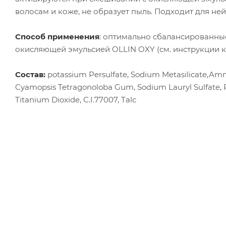
волосам и коже, не образует пыль. Подходит для не
Способ применения
: оптимально сбалансированны
окисляющей эмульсией OLLIN OXY (см. инструкции к 
Состав
:
potassium Persulfate, Sodium Metasilicate,Am
Cyamopsis Tetragonoloba Gum, Sodium Lauryl Sulfate, P
Titanium Dioxide, C.I.77007, Talc