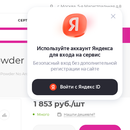
г. Москва, 5-я Магистральная д.8
СЕРТИФИКАТЫ
КОМПАНИЯ
ВОЙТИ
0
0
0
wder No Aroma 500 гр
 Powder No Aroma 500 гр
1 853
руб.
/шт
Много
Нашли дешевле?