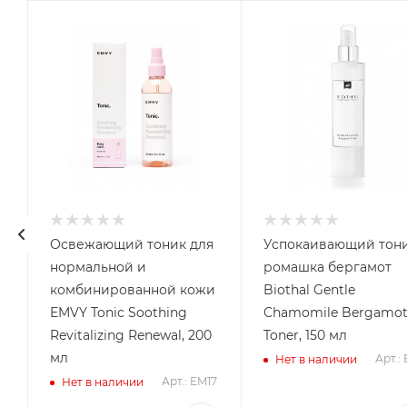
Освежающий тоник для
Успокаивающий тон
a
нормальной и
ромашка бергамот
комбинированной кожи
Biothal Gentle
EMVY Tonic Soothing
Chamomile Bergamo
Revitalizing Renewal, 200
Toner, 150 мл
мл
Арт.: 
Нет в наличии
Арт.: EM17
Нет в наличии