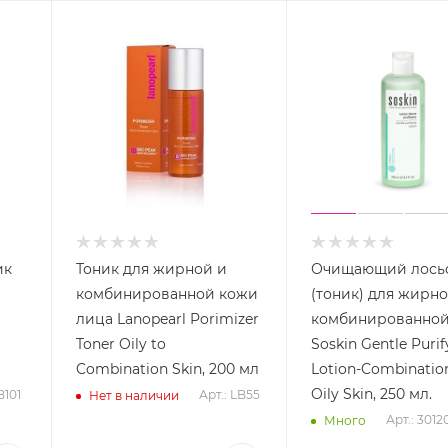
ик
Тоник для жирной и
Очищающий лось
комбинированной кожи
(тоник) для жирно
лица Lanopearl Porimizer
комбинированной
t
Toner Oily to
Soskin Gentle Purif
Combination Skin, 200 мл
Lotion-Combinatio
Oily Skin, 250 мл.
B101
Арт.: LB55
Нет в наличии
Арт.: 3012
Много