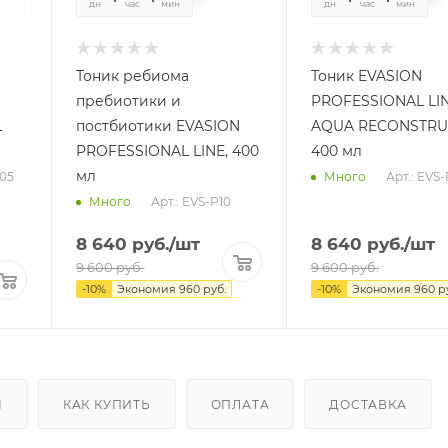
дн
час
мин
сек
дн
час
мин
се
Тоник ребиома
Тоник EVASION
пребиотики и
PROFESSIONAL LI
L
постбиотики EVASION
AQUA RECONSTRU
PROFESSIONAL LINE, 400
400 мл
мл
05
Арт.: EVS-
Много
Арт.: EVS-P10
Много
8 640
руб.
/шт
8 640
руб.
/шт
9 600
руб.
9 600
руб.
-
10
%
Экономия
960
руб.
-
10
%
Экономия
960
ру
Ы
КАК КУПИТЬ
ОПЛАТА
ДОСТАВКА