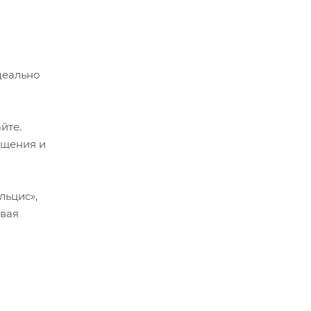
деально
йте.
ищения и
льцис»,
овая