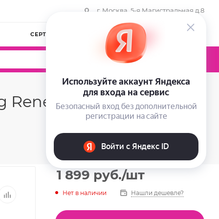
г. Москва, 5-я Магистральная д.8
СЕРТИФИКАТЫ
КОМПАНИЯ
ВОЙТИ
0
0
0
g Renewal, 200 мл
1 899
руб.
/шт
Нет в наличии
Нашли дешевле?