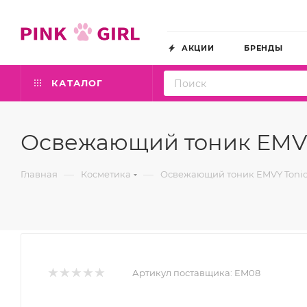
АКЦИИ
БРЕНДЫ
КАТАЛОГ
Освежающий тоник EMVY T
—
—
Главная
Косметика
Освежающий тоник EMVY Tonic S
Артикул поставщика:
EM08