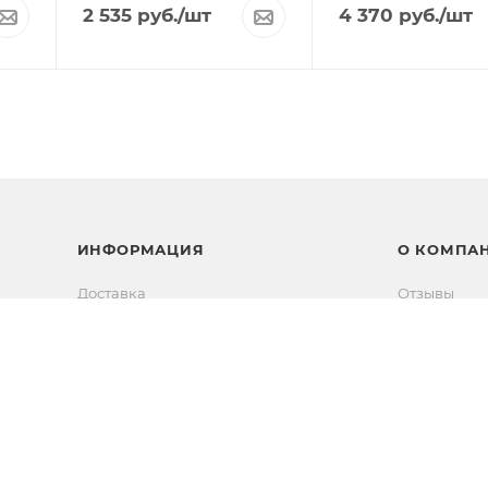
2 535
руб.
/шт
4 370
руб.
/шт
ИНФОРМАЦИЯ
О КОМПА
Доставка
Отзывы
Возврат товара
Вакансии
Способы оплаты
Новости
Новости
Контакты
Прямые эфиры
Партнерам
Сертифика