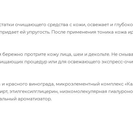
статки очищающего средства с кожи, освежает и глубоко
 придает ей упругость. После применения тоника кожа и
 бережно протрите кожу лица, шеи и декольте. Не смыва
очищающих процедур или для освежающего экспресс-оч
 и красного винограда, микроэлементный комплекс «Ка
пирт, этилгексилглицерин, низкомолекулярная гиалурон
ральный ароматизатор.