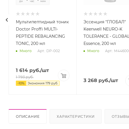
дн
час
мин
сек
Мультипептидный тоник
Эссенция "ГЛОБАЛ"
Doctor Proffi MULTI-
Keenwell NEURO-K
PEPTIDE REBALANCING
TOLERANCE - GLOBA
TONIC, 200 мл
Essence, 200 мл
Арт.: DP-002
Арт.: М44600
Много
Много
1 614
руб.
/шт
1 793
руб.
3 268
руб.
/шт
-
10
%
Экономия
179
руб.
ОПИСАНИЕ
ХАРАКТЕРИСТИКИ
ОТЗЫВ