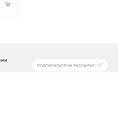
4 575
руб.
/шт
4 465
руб.
/ш
НИИ
ПОДПИСАТЬСЯ НА РАССЫЛКУ
ЗАДАТЬ ВОПРОС
8 969 999-35-10
г. Москва, 5-я Магистральная
ты
д.8