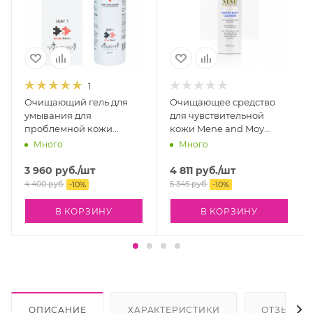
1
Очищающий гель для
Очищающее средство
умывания для
для чувствительной
проблемной кожи
кожи Mene and Moy
Philosophy Acne Derm
System Gentle Silky
Много
Много
Amber Acne Cleanser, 250
Cleanser, 150 мл
мл
3 960
руб.
/шт
4 811
руб.
/шт
4 400
руб.
5 345
руб.
-
10
%
-
10
%
В КОРЗИНУ
В КОРЗИНУ
ОПИСАНИЕ
ХАРАКТЕРИСТИКИ
ОТЗЫВЫ