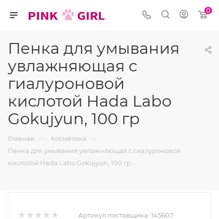
0
Пенка для умывания
увлажняющая с
гиалуроновой
кислотой Hada Labo
Gokujyun, 100 гр
—
—
Главная
Косметика
Пенка для умывания увлажняющая с гиалуроновой
кислотой Hada Labo Gokujyun, 100 гр
Артикул поставщика:
145607