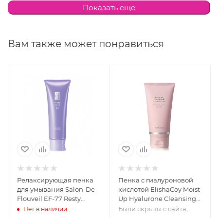
чистая, гладкая и нежная. Добавление
Показать еще
гиалуроновой кислоты 2-х типов в состав крема-
пенки гарантирует защиту и увлажнение кожи во
время процесса умывания. Поэтому после
Вам также может понравиться
использования средства отсутствуют стянутость и
сухость.
Релаксирующая пенка
Пенка с гиалуроновой
для умывания Salon-De-
кислотой ElishaCoy Moist
Flouveil EF-77 Resty
Up Hyalurone Cleansing
Foam, 100 гр
Foam
Были скрыты с сайта,
Нет в наличии