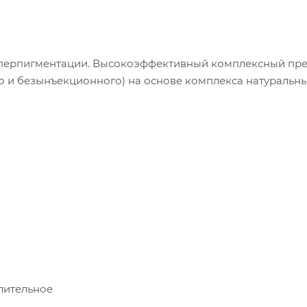
иперпигментации. Высокоэффективный комплексный пр
о и безынъекционного) на основе комплекса натуральн
лительное