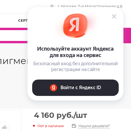
г. Москва, 5-я Магистральная д.8
СЕРТИФИКАТЫ
КОМПАНИЯ
ВОЙТИ
0
0
0
пигментации BioCM
4 160
руб.
/шт
Нет в наличии
Нашли дешевле?