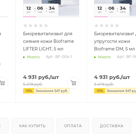
12
06
34
09
12
06
34
0
дн
час
мин
сек
дн
час
мин
се
я
Биоревитализант для
Биоревитализант 
сияния кожи Bioframe
упругости кожи
LIFTER LIGHT, 5 мл
Bioframe DM, 5 мл
Арт.: BF-004-1
Арт.: BF-
Много
Много
1
4 931
руб.
/шт
4 931
руб.
/шт
5 478
руб.
5 478
руб.
-
10
%
Экономия
547
руб.
-
10
%
Экономия
547
ру
Ы
КАК КУПИТЬ
ОПЛАТА
ДОСТАВКА