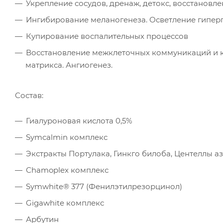
Укрепление сосудов, дренаж, детокс, восстановл
Ингибирование меланогенеза. Осветление гипер
Купирование воспалительных процессов
Восстановление межклеточных коммуникаций и к
матрикса. Ангиогенез.
Состав:
Гиалуроновая кислота 0,5%
Symcalmin комплекс
Экстракты Портулака, Гинкго билоба, Центеллы а
Сhamopleх комплекс
Symwhite® 377 (Фенилэтилрезорцинол)
Gigawhite комплекс
Арбутин