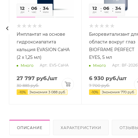
12
06
34
09
12
06
34
09
дн
час
мин
сек
дн
час
мин
сек
Имплантат на основе
Биоревитализант дл
гидроксиапатита
области вокруг глаз
кальция EVASION CaHA
BIOFRAME PERFECT
(2 х 1,25 мл)
EYES, 5 мл
Арт.: EVS-CaHA
Арт.: BF-2026
Много
Много
27 797
руб.
/шт
6 930
руб.
/шт
30 885
руб.
7 700
руб.
-
10
%
Экономия
3 088
руб.
-
10
%
Экономия
770
руб.
ОПИСАНИЕ
ХАРАКТЕРИСТИКИ
ОТЗЫВ