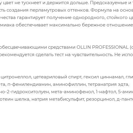
 цвет не тускнеет и держится дольше. Предсказуемые и
сть создания перламутровых оттенков. Формула на осно
ества гарантирует получение однородного, стойкого ц
ммиака обеспечивает максимально бережное отношение
 обесцвечивающими средствами OLLIN PROFESSIONAL (с
екомендуется сделать тест на чувствительность. Не исп
 цитронеллол, цетеариловый спирт, гексил циннамал, гл
ота, п-фенилендиамин, аминофиллин, тетранатрия эдта,
о-2-гидрокситолуен, мета-аминофенол, 1-нафтол, 5-ами
отеин шелка, натрия метабисульфит, резорцинол, д-пaн