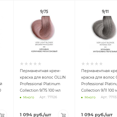
Перманентная крем-
Перманентная кр
краска для волос OLLIN
краска для волос 
й
Professional Platinum
Professional Plati
Collection 9/75 100 мл
Collection 9/11 10
Арт.: 771126
Арт.: 77113
Много
Много
1 094
руб.
/шт
1 094
руб.
/шт