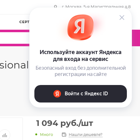
г. Москва, 5-я Магистральная д.8
СЕРТИФИКАТЫ
КОМПАНИЯ
ВОЙТИ
0
0
0
ional Platinum
1 094
руб.
/шт
Много
Нашли дешевле?