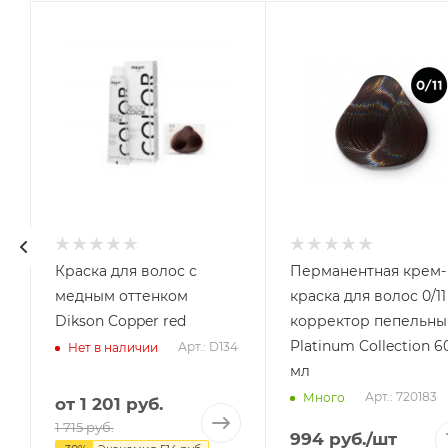
Краска для волос с
Перманентная крем-
медным оттенком
краска для волос 0/11
Dikson Copper red
корректор пепельны
Platinum Collection 60
Арт.: D134
Нет в наличии
мл
Арт.: 720183
Много
от
1 201 руб.
1 715 руб.
994
руб.
/шт