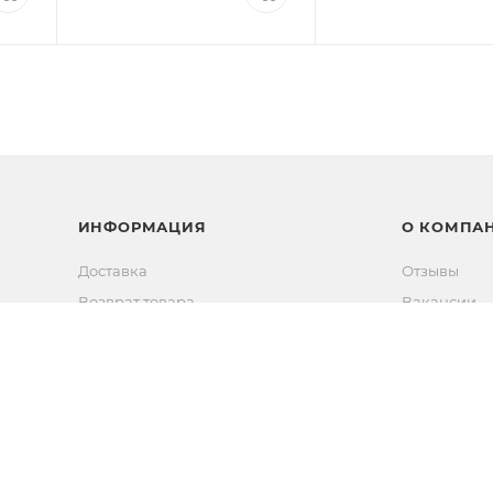
ИНФОРМАЦИЯ
О КОМПА
Доставка
Отзывы
Возврат товара
Вакансии
Способы оплаты
Новости
Новости
Контакты
Прямые эфиры
Партнерам
Сертифика