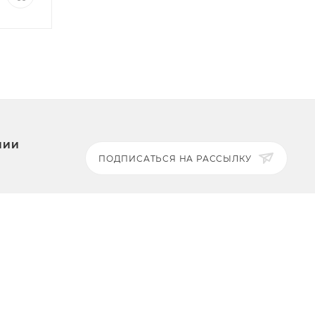
НИИ
ПОДПИСАТЬСЯ НА РАССЫЛКУ
ЗАДАТЬ ВОПРОС
8 969 999-35-10
г. Москва, 5-я Магистральная
ты
д.8