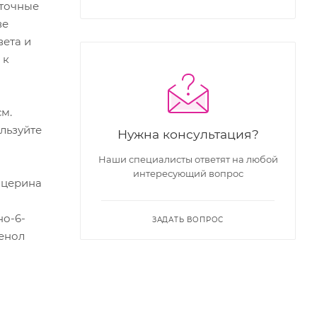
 точные
ве
вета и
 к
м.
ользуйте
Нужна консультация?
Наши специалисты ответят на любой
интересующий вопрос
ицерина
но-6-
ЗАДАТЬ ВОПРОС
тенол