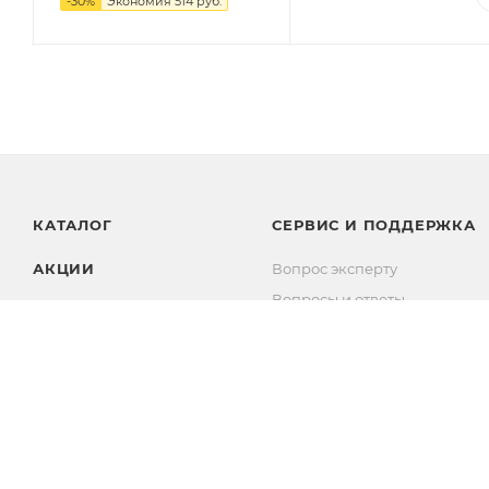
-
30
%
Экономия
514 руб.
КАТАЛОГ
СЕРВИС И ПОДДЕРЖКА
АКЦИИ
Вопрос эксперту
Вопросы и ответы
БРЕНДЫ
Комплекты
Личный кабинет