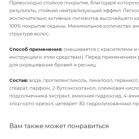
Превосходно стойкое покрытие, благодаря которому
результаты, стойкий нейтрализующий эффект. Легко
исключительно активных пигментов высочайшего кач
100% покрытие седины. Минимальное количество а
структуре волос.
Способ применения:
смешивается с красителями и
инструкции к этим средствам). Перед применением р
для окрашивания бровей и ресниц.
Состав:
вода, пропиленгликоль, линалоол, гераниол,
стеарат, парфюм, 2-бутоэксиэтанол, олеиновая кисл
подсолнечника экстракт, аммония гидроксид, 4-амин
хлор-орто-крезол, цетеарет-30, гидролизованный пр
Вам также может понравиться