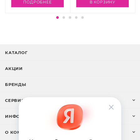
гидролизованный протеин шелка, натрия
ПОДРОБНЕЕ
В КОРЗИНУ
метабисульфит, резорцинол, д-пaнтенол
КАТАЛОГ
АКЦИИ
БРЕНДЫ
СЕРВИС И ПОДДЕРЖКА
ИНФОРМАЦИЯ
О КОМПАНИИ