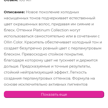
Описание:
Новое поколение холодных
насыщенных тонов подчеркивает естественный
цвет окрашенных волос, придавая им сияние и
блеск. Оттенки Platinum Collection могут
использоваться самостоятельно или в сочетании с
Ollin Color. Краситель обеспечивает холодный тон и
создает безупречно ровный цвет с перламутровым
блеском. Превосходно стойкое покрытие,
благодаря которому цвет не тускнеет и держится
дольше. Предсказуемые и точные результаты,
стойкий нейтрализующий эффект. Легкость
создания перламутровых оттенков. Формула на
основе исключительно активных пигментов
высочайшего качества гарантирует получение
Показать еще
однородного, стойкого цвета и 100% покрытие
седины. Минимальное количество аммиака