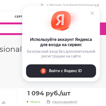
г. Москва, 5-я Магистральная д.8
СЕРТИФИКАТЫ
КОМПАНИЯ
ВОЙТИ
0
0
0
ional Platinum
1 094
руб.
/шт
Много
Нашли дешевле?