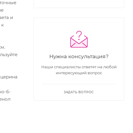
 точные
ве
вета и
 к
м.
ользуйте
Нужна консультация?
Наши специалисты ответят на любой
интересующий вопрос
ицерина
но-6-
ЗАДАТЬ ВОПРОС
тенол