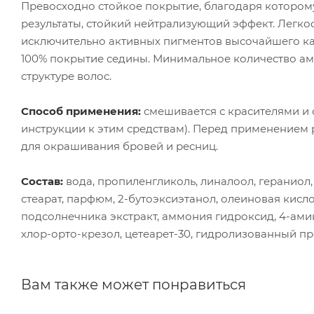
Превосходно стойкое покрытие, благодаря которому
результаты, стойкий нейтрализующий эффект. Легко
исключительно активных пигментов высочайшего кач
100% покрытие седины. Минимальное количество а
структуре волос.
Способ применения:
смешивается с красителями и
инструкции к этим средствам). Перед применением р
для окрашивания бровей и ресниц.
Состав:
вода, пропиленгликоль, линалоол, гераниол,
стеарат, парфюм, 2-бутоэксиэтанол, олеиновая кисл
подсолнечника экстракт, аммония гидроксид, 4-амин
хлор-орто-крезол, цетеарет-30, гидролизованный пр
Вам также может понравиться