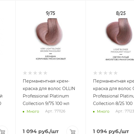
Перманентная крем-
Перманентная кр
краска для волос OLLIN
краска для волос 
й
Professional Platinum
Professional Plati
Collection 9/75 100 мл
Collection 8/25 
Арт.: 771126
Арт.: 7712
Много
Много
1 094
руб.
/шт
1 094
руб.
/шт