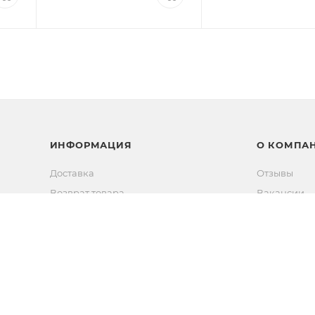
ИНФОРМАЦИЯ
О КОМПА
Доставка
Отзывы
Возврат товара
Вакансии
Способы оплаты
Новости
Новости
Контакты
Прямые эфиры
Партнерам
Сертифика