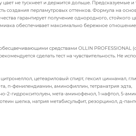
 цвет не тускнеет и держится дольше. Предсказуемые и
сть создания перламутровых оттенков. Формула на осно
ества гарантирует получение однородного, стойкого ц
ммиака обеспечивает максимально бережное отношение
 обесцвечивающими средствами OLLIN PROFESSIONAL (с
екомендуется сделать тест на чувствительность. Не исп
 цитронеллол, цетеариловый спирт, гексил циннамал, гл
ота, п-фенилендиамин, аминофиллин, тетранатрия эдта,
о-2-гидрокситолуен, мета-аминофенол, 1-нафтол, 5-ами
отеин шелка, натрия метабисульфит, резорцинол, д-пaн