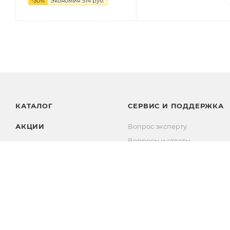
-
30
%
Экономия
514 руб.
КАТАЛОГ
СЕРВИС И ПОДДЕРЖКА
АКЦИИ
Вопрос эксперту
Вопросы и ответы
БРЕНДЫ
Комплекты
Личный кабинет