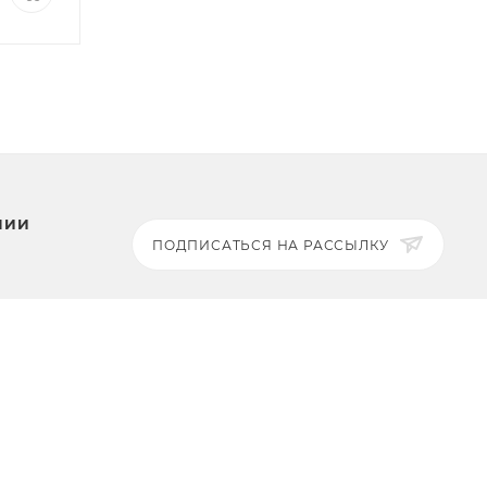
НИИ
ПОДПИСАТЬСЯ НА РАССЫЛКУ
ЗАДАТЬ ВОПРОС
8 969 999-35-10
г. Москва, 5-я Магистральная
ты
д.8