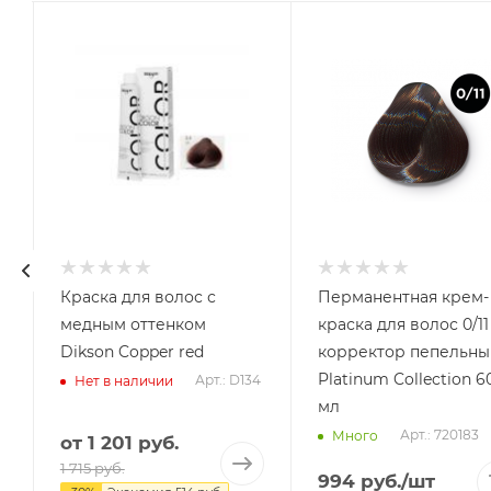
Краска для волос с
Перманентная крем-
медным оттенком
краска для волос 0/11
Dikson Copper red
корректор пепельны
Platinum Collection 60
Арт.: D134
Нет в наличии
мл
Арт.: 720183
Много
от
1 201 руб.
1 715 руб.
994
руб.
/шт