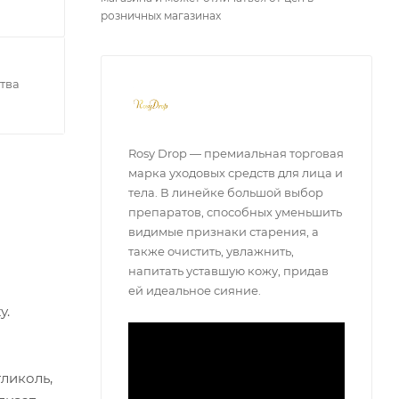
розничных магазинах
тва
Rosy Drop — премиальная торговая
марка уходовых средств для лица и
тела. В линейке большой выбор
препаратов, способных уменьшить
видимые признаки старения, а
также очистить, увлажнить,
напитать уставшую кожу, придав
ей идеальное сияние.
у.
гликоль,