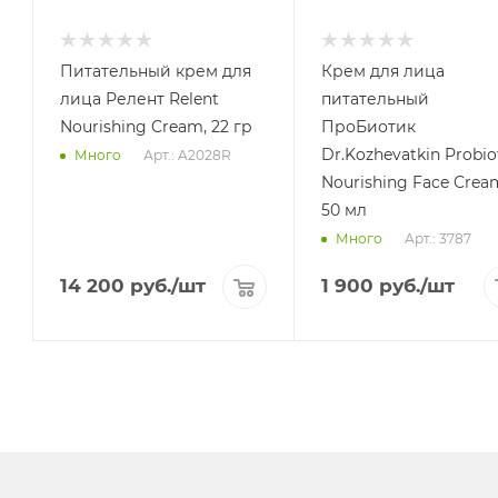
Питательный крем для
Крем для лица
лица Релент Relent
питательный
Nourishing Cream, 22 гр
ПроБиотик
Dr.Kozhevatkin Probio
Арт.: A2028R
Много
Nourishing Face Crea
50 мл
Арт.: 3787
Много
14 200
руб.
/шт
1 900
руб.
/шт