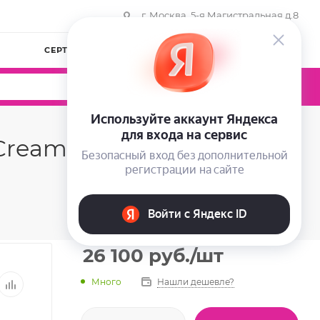
г. Москва, 5-я Магистральная д.8
СЕРТИФИКАТЫ
КОМПАНИЯ
ВОЙТИ
0
0
0
ream, 32 гр
26 100
руб.
/шт
Много
Нашли дешевле?