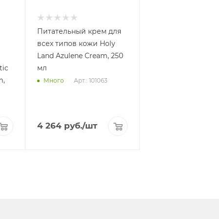
Питательный крем для
всех типов кожи Holy
Land Azulene Cream, 250
tic
мл
m,
Арт.: 101063
Много
4 264
руб.
/шт