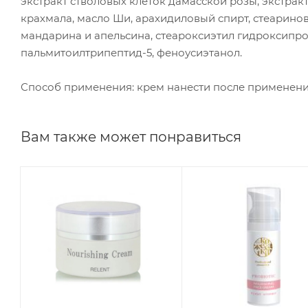
экстракт стволовых клеток дамасской розы, экстрак
крахмала, масло Ши, арахидиловый спирт, стеаринов
мандарина и апельсина, стеароксиэтил гидроксипро
пальмитоилтрипептид-5, феноусиэтанол.
Способ применения: крем нанести после применен
Вам также может понравиться