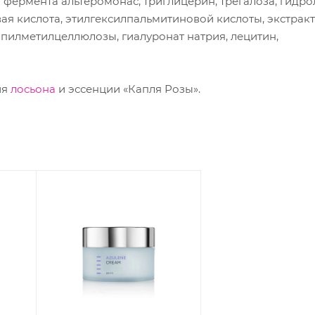
т фермента альтеромонас, триглицерин, трегалоза, гидро
ая кислота, этилгексилпальмитиновой кислоты, экстракт
пилметилцеллюлозы, гиалуронат натрия, лецитин,
ия
лосьона
и эссенции «Капля Розы».