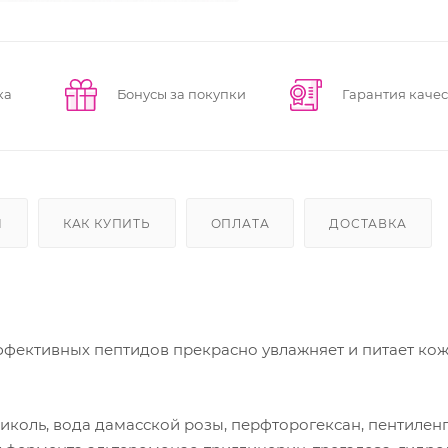
ка
Бонусы за покупки
Гарантия качес
Ы
КАК КУПИТЬ
ОПЛАТА
ДОСТАВКА
фективных пептидов прекрасно увлажняет и питает кож
ликоль, вода дамасской розы, перфторогексан, пентилен