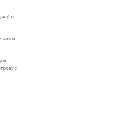
учей и
ления и
цию
 угревую