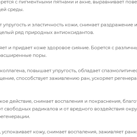
рется с пигментными пятнами и акне, выравнивает пов
ей среды.
упругость и эластичность кожи, снимает раздражение 
 целый ряд природных антиоксидантов.
яет и придает коже здоровое сияние. Борется с различ
и расширенные поры.
коллагена, повышает упругость, обладает спазмолитиче
ение, способствует заживлению ран, ускоряет регенер
ое действие, снимает воспаления и покраснения, благ
 от свободных радикалов и от вредного воздействия ок
регенерации.
 успокаивает кожу, снимает воспаления, заживляет ранк