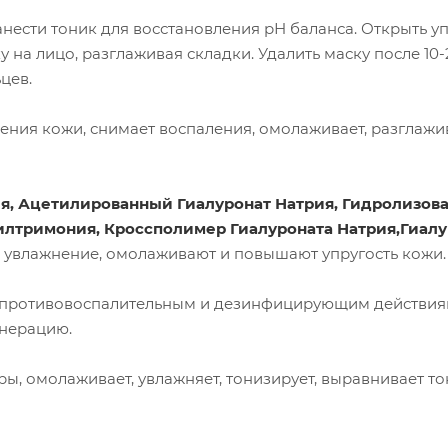
нести тоник для восстановления рН баланса. Открыть у
у на лицо, разглаживая складки. Удалить маску после 10
цев.
ения кожи, снимает воспаления, омолаживает, разглажи
ия, Ацетилированный Гиалуронат Натрия, Гидролизов
илтримония, Кроссполимер Гиалуроната Натрия,Гиал
увлажнение, омолаживают и повышают упругость кожи.
 противовоспалительным и дезинфицирующим действия
енерацию.
ы, омолаживает, увлажняет, тонизирует, выравнивает то