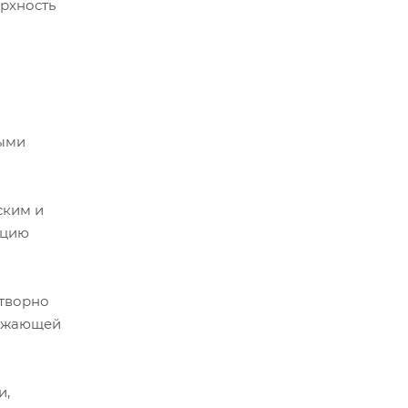
ерхность
и
ными
ским и
ацию
отворно
ружающей
и,