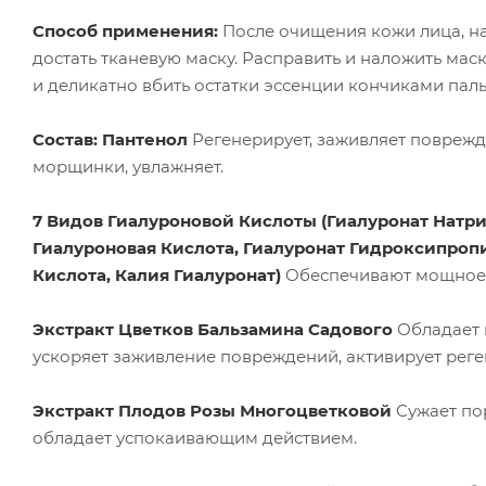
Способ применения:
После очищения кожи лица, на
достать тканевую маску. Расправить и наложить маск
и деликатно вбить остатки эссенции кончиками паль
Состав:
Пантенол
Регенерирует, заживляет поврежд
морщинки, увлажняет.
7 Видов Гиалуроновой Кислоты (Гиалуронат Натр
Гиалуроновая Кислота, Гиалуронат Гидроксипроп
Кислота, Калия Гиалуронат)
Обеспечивают мощное 
Экстракт Цветков Бальзамина Садового
Обладает
ускоряет заживление повреждений, активирует рег
Экстракт Плодов Розы Многоцветковой
Сужает пор
обладает успокаивающим действием.