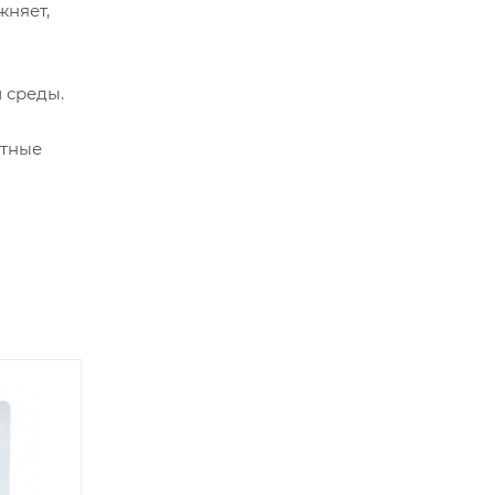
жняет,
 среды.
стные