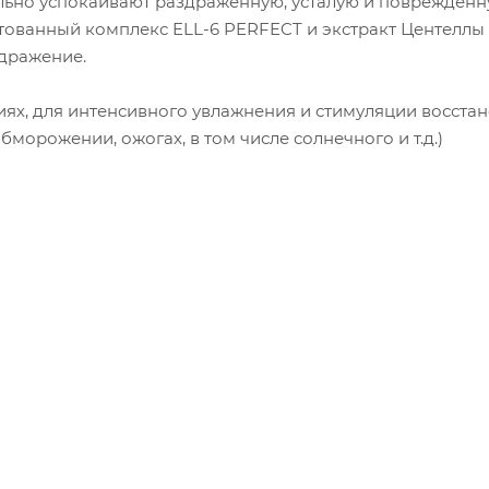
льно успокаивают раздраженную, усталую и поврежденн
тованный комплекс ELL-6 PERFECT и экстракт Центеллы
дражение.
ях, для интенсивного увлажнения и стимуляции восста
морожении, ожогах, в том числе солнечного и т.д.)