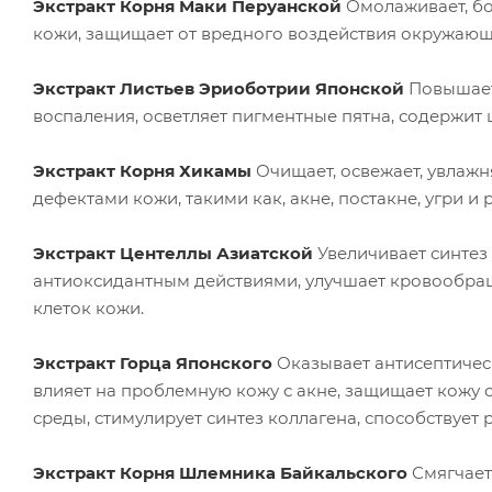
Экстракт Корня Маки Перуанской
Омолаживает, бо
кожи, защищает от вредного воздействия окружающ
Экстракт Листьев Эриоботрии Японской
Повышает 
воспаления, осветляет пигментные пятна, содержит
Экстракт Корня Хикамы
Очищает, освежает, увлажн
дефектами кожи, такими как, акне, постакне, угри 
Экстракт Центеллы Азиатской
Увеличивает синтез 
антиоксидантным действиями, улучшает кровообращ
клеток кожи.
Экстракт Горца Японского
Оказывает антисептическ
влияет на проблемную кожу с акне, защищает кожу
среды, стимулирует синтез коллагена, способствует 
Экстракт Корня Шлемника Байкальского
Смягчает,