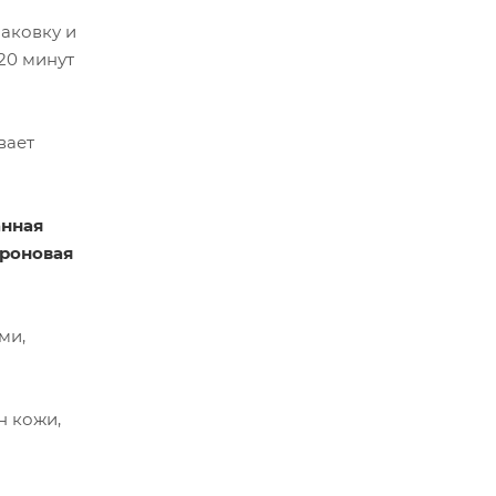
паковку и
-20 минут
вает
анная
уроновая
ми,
н кожи,