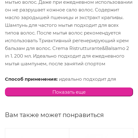
мытью волос. Даже при ежедневном использовании
он не разрушает кожное сало волос. Содержит
масло зародышей пшеницы и экстракт крапивы.
Шампунь для частого мытья подходит для всех
типов волос. После мытья волос рекомендуется
использовать Триактивный регенерирующий крем
бальзам для волос. Crema Ristrutturante&Balsamo 2
in 1. 200 мл. Идеально подходит для ежедневного
мытья шампунем, после занятий спортом
Способ применения:
идеально подходит для
ежедневного мытья шампунем, после занятий
Показать еще
спортом. Экономный расход. Разведите
необходимое количество шампуня с теплой водой,
с полученным продуктом вымойте волосы и кожу
Вам также может понравиться
головы.
Состав:
масло зародышей пшеницы, экстракт