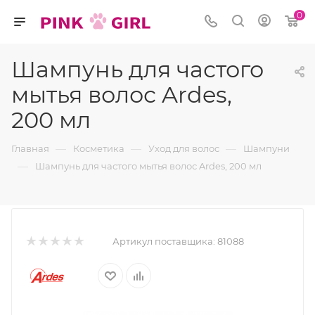
0
Шампунь для частого
мытья волос Ardes,
200 мл
—
—
—
Главная
Косметика
Уход для волос
Шампуни
—
Шампунь для частого мытья волос Ardes, 200 мл
Артикул поставщика:
81088