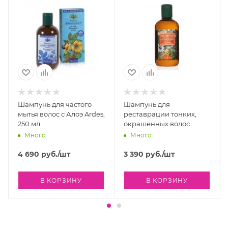
крапива. микробиологически протестирован, SLS и
SLES FREE
Шампунь для частого
Шампунь для
мытья волос с Алоэ Ardes,
реставрации тонких,
250 мл
окрашенных волос
Ardes, 250 мл
Много
Много
4 690
руб.
/шт
3 390
руб.
/шт
В КОРЗИНУ
В КОРЗИНУ