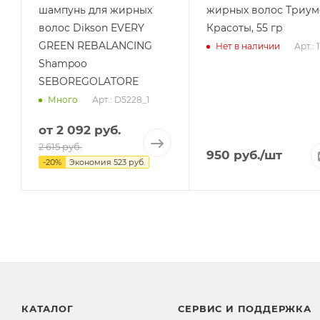
шампунь для жирных
жирных волос Триу
волос Dikson EVERY
Красоты, 55 гр
GREEN REBALANCING
Арт.: 
Нет в наличии
Shampoo
SEBOREGOLATORE
Арт.: D5228_1
Много
от
2 092 руб.
2 615 руб.
950
руб.
/шт
-
20
%
Экономия
523 руб.
КАТАЛОГ
СЕРВИС И ПОДДЕРЖКА