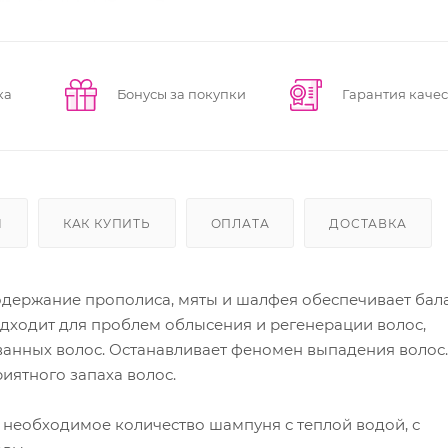
ка
Бонусы за покупки
Гарантия качес
Ы
КАК КУПИТЬ
ОПЛАТА
ДОСТАВКА
держание прополиса, мяты и шалфея обеспечивает бал
одходит для проблем облысения и регенерации волос,
ванных волос. Останавливает феномен выпадения волос.
иятного запаха волос.
 необходимое количество шампуня с теплой водой, с