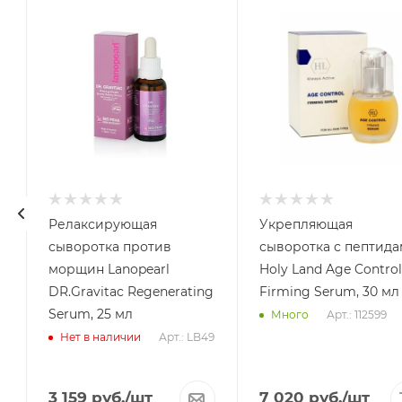
Релаксирующая
Укрепляющая
сыворотка против
сыворотка с пептид
морщин Lanopearl
Holy Land Age Control
DR.Gravitac Regenerating
Firming Serum, 30 мл
Serum, 25 мл
Арт.: 112599
Много
Арт.: LB49
Нет в наличии
3 159
руб.
/шт
7 020
руб.
/шт