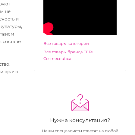
руют
ом не
сность и
кулатуры,
ствием
 составе
Все товары категории
Все товары бренда TETe
Cosmeceutical
тво.
и врача-
Нужна консультация?
Наши специалисты ответят на любой