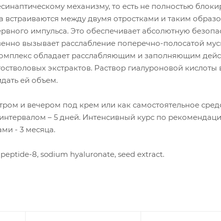
синаптическому механизму, то есть не полностью блоки
а встраиваются между двумя отростками и таким образ
ервного импульса. Это обеспечивает абсолютную безопа
енно вызывает расслабление поперечно-полосатой мус
Комплекс обладает расслабляющим и заполняющим дей
стволовых экстрактов. Раствор гиалуроновой кислоты в
дать ей объем.
ром и вечером под крем или как самостоятельное средс
 интервалом – 5 дней. Интенсивный курс по рекомендаци
ми - 3 месяца.
apeptide-8, sodium hyaluronate, seed extract.