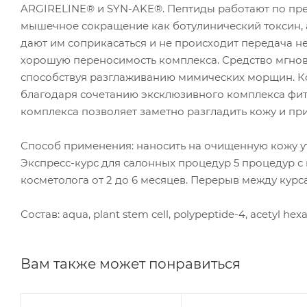
ARGIRELINE® и SYN-AKE®. Пептиды работают по пре
мышечное сокращение как ботулинический токсин, 
дают им соприкасаться и не происходит передача н
хорошую переносимость комплекса. Средство мгнов
способствуя разглаживанию мимических морщин. 
благодаря сочетанию эксклюзивного комплекса фито
комплекса позволяет заметно разгладить кожу и при
Способ применения: наносить на очищенную кожу ут
Экспресс-курс для салонных процедур 5 процедур с
косметолога от 2 до 6 месяцев. Перерыв между курса
Состав: aqua, plant stem cell, polypeptide-4, acetyl hex
Вам также может понравиться