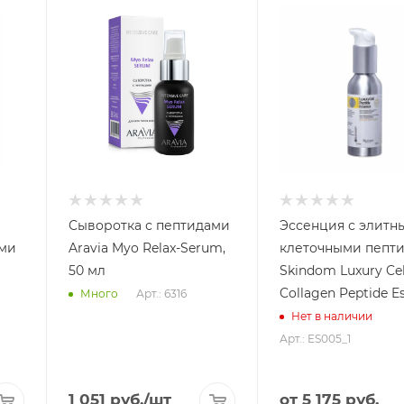
Сыворотка с пептидами
Эссенция с элитн
ами
Aravia Myo Relax-Serum,
клеточными пепт
50 мл
Skindom Luxury Cel
Collagen Peptide E
Арт.: 6316
Много
Нет в наличии
Арт.: ES005_1
1 051
руб.
/шт
от
5 175 руб.