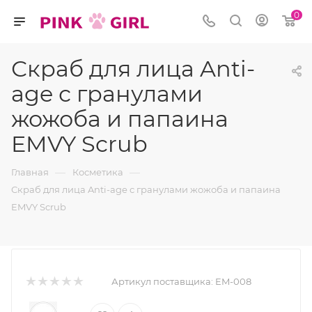
0
Скраб для лица Anti-
age с гранулами
жожоба и папаина
EMVY Scrub
—
—
Главная
Косметика
Скраб для лица Anti-age с гранулами жожоба и папаина
EMVY Scrub
Артикул поставщика:
EM-008