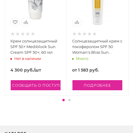
Крем солнцезащитный
Солнцезащитный крем с
SPF 50+ Mediblock Sun
токоферолом SPF 50
Cream SPF 50+, 60 мл
Woman's Bliss Sun
Protection Cream SPF 50
Нет в наличии
Много
4 300
руб.
/шт
от
1 583 руб.
СООБЩИТЬ О ПОСТУПЛЕНИИ
ПОДРОБНЕЕ