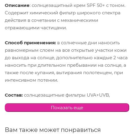
Описание
: солнцезащитный крем SPF 50+ с тоном.
Cодержит химический фильтр широкого спектра
действия в сочетании с механическими
отражающими частицами.
Способ применения:
в солнечные дни наносить
равномерным слоем на все открытые участки кожи
до выхода на солнце, дополнительно каждые 2 часа
наносить при длительном пребывании на солнце, а
также после купания, вытирания полотенцем, при
интенсивном потении.
Состав:
солнцезащитные фильтры UVA+UVB,
диоксид титана, оксид цинка, экзополисахариды
Показать еще
псевдоальтеромона. WATER, OCTOCRYLENE,
DIETHYLAMINO HYDROXYBENZOYL HEXYL
BENZOATE, ETHYLHEXYL METHOXYCINNAMATE,
Вам также может понравиться
ETHYLHEXYL SALICYLATE, 4-METHYLBENZYLIDENE