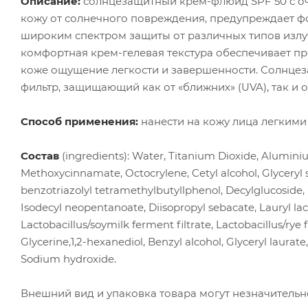
Описание:
солнцезащитный крем-флюид SPF 50 c оч
кожу от солнечного повреждения, предупреждает ф
широким спектром защиты от различных типов излу
комфортная крем-гелевая текстура обеспечивает пр
коже ощущение легкости и завершенности. Солнце
фильтр, защищающий как от «ближних» (UVA), так и от
Способ применения:
нанести на кожу лица легки
Состав
(ingredients): Water, Titanium Dioxide, Aluminiu
Methoxycinnamate, Octocrylene, Cetyl alcohol, Glyceryl 
benzotriazolyl tetramethylbutyllphenol, Decylglucoside
Isodecyl neopentanoate, Diisopropyl sebacate, Lauryl lac
Lactobacillus/soymilk ferment filtrate, Lactobacillus/rye
Glycerine,1,2-hexanediol, Benzyl alcohol, Glyceryl laura
Sodium hydroxide.
Внешний вид и упаковка товара могут незначительно