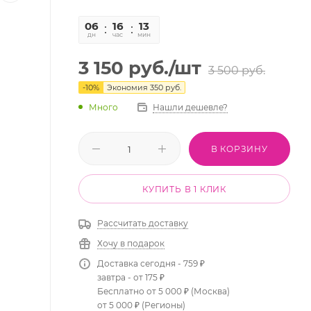
06
16
13
46
дн
час
мин
сек
3 150
руб.
/шт
3 500
руб.
-
10
%
Экономия
350
руб.
Много
Нашли дешевле?
В КОРЗИНУ
КУПИТЬ В 1 КЛИК
Рассчитать доставку
Хочу в подарок
Доставка сегодня - 759 ₽
завтра - от 175 ₽
Бесплатно от 5 000 ₽ (Москва)
от 5 000 ₽ (Регионы)