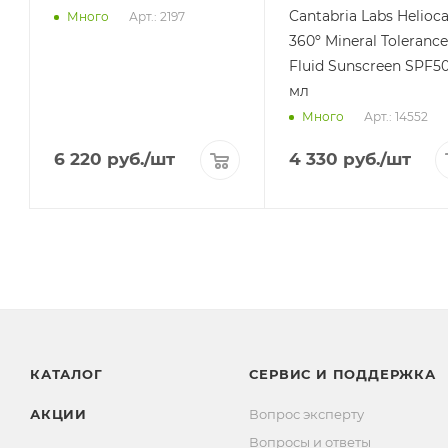
Cantabria Labs Helioc
Арт.: 2197
Много
360º Mineral Tolerance
Fluid Sunscreen SPF50
мл
Арт.: 14552
Много
6 220
руб.
/шт
4 330
руб.
/шт
КАТАЛОГ
СЕРВИС И ПОДДЕРЖКА
АКЦИИ
Вопрос эксперту
Вопросы и ответы