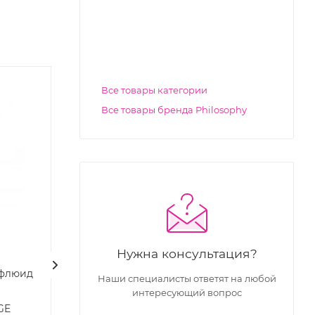
Все товары категории
Все товары бренда Philosophy
Нужна консультация?
Солнцезащитный
Солнцезащитн
флюид
флюид «защита от
для лица Chans
Наши специалисты ответят на любой
пигментации» Cantabria
Cosmetics UV 
интересующий вопрос
Labs HELIOCARE 360º
SPF 40 PA+++, 4