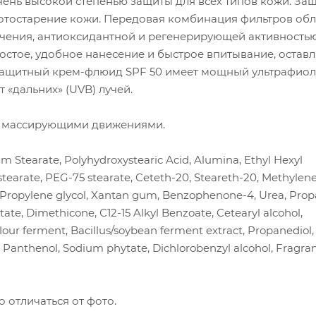
ень высокой степенью защиты для всех типов кожи. За
отостарение кожи. Передовая комбинация фильтров обл
чения, антиоксидантной и регенерирующей активностью
остое, удобное нанесение и быстрое впитывание, оставл
защитный крем-флюид SPF 50 имеет мощный ультрафио
 «дальних» (UVB) лучей.
ми массирующими движениями.
m Stearate, Polyhydroxystearic Acid, Alumina, Ethyl Hexyl
stearate, PEG-75 stearate, Ceteth-20, Steareth-20, Methylene
, Propylene glycol, Xantan gum, Benzophenone-4, Urea, Prop
tate, Dimethicone, С12-15 Alkyl Benzoate, Cetearyl alcohol,
 flour ferment, Bacillus/soybean ferment extract, Propanediol,
te, Panthenol, Sodium phytate, Dichlorobenzyl alcohol, Fragra
 отличаться от фото.