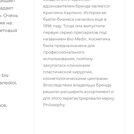
щищает
вдохновителем бренда является
адает
Кристина Карлино. История ее
. Очень
бьюти-бизнеса началась еще в
яя на
1996 году. Тогда она выпустила
летовый
первую серию препаратов под
названием Bio-Medic. Косметика
была предназначена для
профессионального
использования, поэтому
закупалась клиниками
пластической хирургии,
 bis-
косметологическими центрами.
anediol,
Впоследствии владельцы бренда
решили расширить ассортимент и
для этого зарегистрировали марку
nce,
Philosophy.