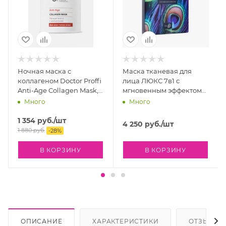
Ночная маска с
Маска тканевая для
коллагеном Doctor Proffi
лица ЛЮКС 7в1 с
Anti-Age Collagen Mask,
мгновенным эффектом
100 мл
НЕОКОЛЛ®, 5 шт
Много
Много
1 354
руб.
/шт
4 250
руб.
/шт
1 880
руб.
-
28
%
В КОРЗИНУ
В КОРЗИНУ
ОПИСАНИЕ
ХАРАКТЕРИСТИКИ
ОТЗЫВЫ