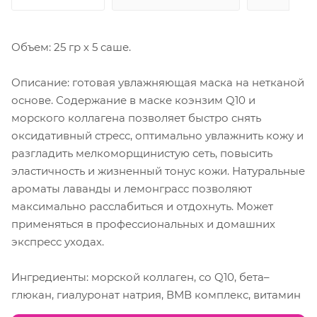
Объем: 25 гр х 5 саше.
Описание: готовая увлажняющая маска на нетканой
основе. Содержание в маске коэнзим Q10 и
морского коллагена позволяет быстро снять
оксидативный стресс, оптимально увлажнить кожу и
разгладить мелкоморщинистую сеть, повысить
эластичность и жизненный тонус кожи. Натуральные
ароматы лаванды и лемонграсс позволяют
максимально расслабиться и отдохнуть. Может
применяться в профессиональных и домашних
экспресс уходах.
Ингредиенты: морской коллаген, со Q10, бета–
глюкан, гиалуронат натрия, ВМВ комплекс, витамин
Е, аскорбил фосфат магния, арбутин, экстракт