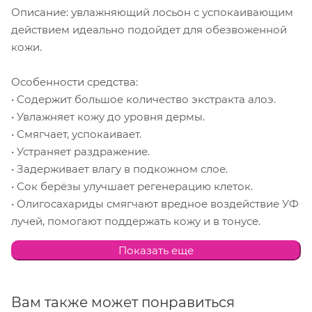
Описание: увлажняющий лосьон с успокаивающим
действием идеально подойдет для обезвоженной
кожи.
Особенности средства:
• Содержит большое количество экстракта алоэ.
• Увлажняет кожу до уровня дермы.
• Смягчает, успокаивает.
• Устраняет раздражение.
• Задерживает влагу в подкожном слое.
• Сок берёзы улучшает регенерацию клеток.
• Олигосахариды смягчают вредное воздействие УФ
лучей, помогают поддержать кожу и в тонусе.
Показать еще
Состав: сок листьев алоэ барбаденсис, вода, сок
березы пушистой, гидролизированный ксилан,
экстракт корня женьшеня, экстракт горечавки
Вам также может понравиться
желтой, экстракт сахарного тростника, экстракт