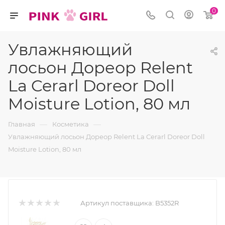
0
Увлажняющий
лосьон Дореор Relent
La Cerarl Doreor Doll
Moisture Lotion, 80 мл
—
—
Главная
Косметика
Увлажняющий лосьон Дореор Relent La Cerarl Doreor Doll
Moisture Lotion, 80 мл
Артикул поставщика:
B5352R