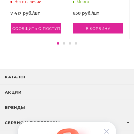
emulsion, 500 мл
100 мл
Нет в наличии
Много
7 417
руб.
/шт
650
руб.
/шт
ЛЕНИИ
СООБЩИТЬ О ПОСТУПЛЕНИИ
В КОРЗИНУ
КАТАЛОГ
АКЦИИ
БРЕНДЫ
СЕРВИС И ПОДДЕРЖКА