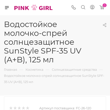
0
Водостойкое
молочко-спрей
солнцезащитное
SunStyle SPF-35 UV
(A+B), 125 мл
—
—
—
Главная
Косметика
Солнцезащитные средства
Водостойкое молочко-спрей солнцезащитное SunStyle SPF-
35 UV (A+B), 125 мл
Артикул поставщика:
FC-26-120