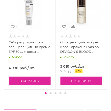
Себорегулирующий
Солнцезащитный крем
солнцезащитный крем с
Кровь дракона Evasion
SPF 50 для кожи,
DRAGON'S BLOOD
склонной к акне
SCREEN PROTECTIVE
Много
Много
Cantabria Labs
CREAM SPF 50, 40 мл
HELIOCARE 360º Acnimat
5 010
руб.
/шт
4 330
руб.
/шт
Sunscreen SPF 50, 50 мл
5 566
руб.
-
10
%
В КОРЗИНУ
В КОРЗИНУ