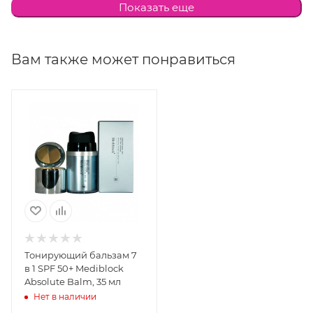
Показать еще
лакричника, экстракт центелы азиатской.
Способ применения: на предварительно
Вам также может понравиться
очищенную кожу лица, шеи и зону декольте нанести
небольшое количество средства.
Тонирующий бальзам 7
в 1 SPF 50+ Mediblock
Absolute Balm, 35 мл
Нет в наличии