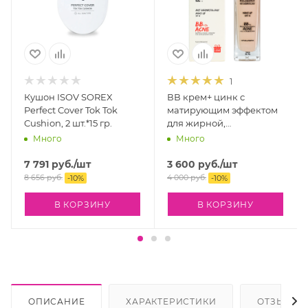
1
Кушон ISOV SOREX
ВВ крем+ цинк с
Perfect Cover Tok Tok
матирующим эффектом
Cushion, 2 шт.*15 гр.
для жирной,
проблемной кожи
Много
Много
Philosophy Art
Dermatology BB + Zn
7 791
руб.
/шт
3 600
руб.
/шт
Мating Сream Аdapter
8 656
руб.
4 000
руб.
-
10
%
-
10
%
SPF15, 30 мл
В КОРЗИНУ
В КОРЗИНУ
ОПИСАНИЕ
ХАРАКТЕРИСТИКИ
ОТЗЫВЫ