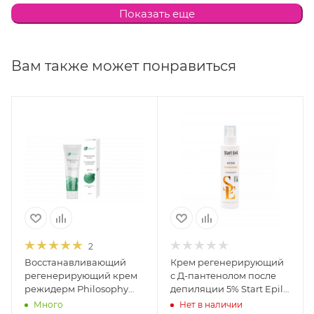
витамин Е, ретинил пальмитат, аскорбил
Показать еще
метилсиланол пектинат, экстракт водорослей,
экстракт планктона, аскорбил пальмитат, лимонная
кислота, аскорбиновая кислота.
Вам также может понравиться
2
Восстанавливающий
Крем регенерирующий
регенерирующий крем
с Д-пантенолом после
режидерм Philosophy
депиляции 5% Start Epil,
Regiderm Regeneration
200 мл
Много
Нет в наличии