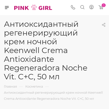
0
Антиоксидантный
регенерирующий
крем ночной
Keenwell Crema
Antioxidante
Regeneradora Noche
Vit. C+C, 50 мл
—
—
Главная
Косметика
Антиоксидантный регенерирующий крем ночной Keenwell
Crema Antioxidante Regeneradora Noche Vit. C+C, 50 мл