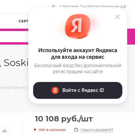
г. Москва, 5-я Магистральная д.8
СЕРТИФИКАТЫ
КОМПАНИЯ
ВОЙТИ
0
0
0
oskin, " Hydra-
shing Serum, 60 мл.
10 108
руб.
/шт
Нет в наличии
Нашли дешевле?