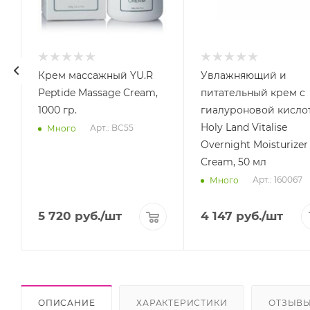
Крем массажный YU.R
Увлажняющий и
Peptide Massage Cream,
питательный крем с
1000 гр.
гиалуроновой кисло
Holy Land Vitalise
Арт.: BC55
Много
Overnight Moisturizer
Cream, 50 мл
Арт.: 160067
Много
5 720
руб.
/шт
4 147
руб.
/шт
ОПИСАНИЕ
ХАРАКТЕРИСТИКИ
ОТЗЫВ