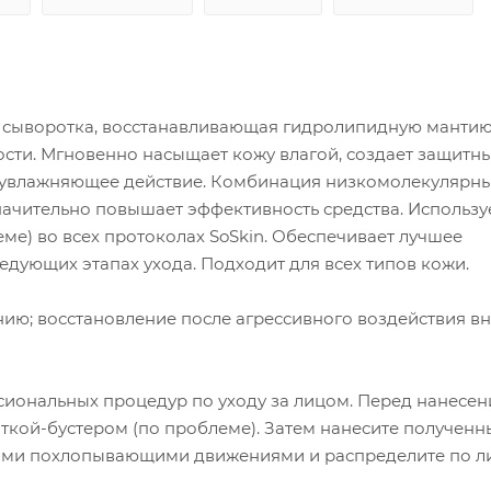
 сыворотка, восстанавливающая гидролипидную мантию
ти. Мгновенно насыщает кожу влагой, создает защитн
е увлажняющее действие. Комбинация низкомолекулярны
чительно повышает эффективность средства. Используе
еме) во всех протоколах SoSkin. Обеспечивает лучшее
дующих этапах ухода. Подходит для всех типов кожи.
ию; восстановление после агрессивного воздействия в
сиональных процедур по уходу за лицом. Перед нанесе
ткой-бустером (по проблеме). Затем нанесите полученн
ими похлопывающими движениями и распределите по л