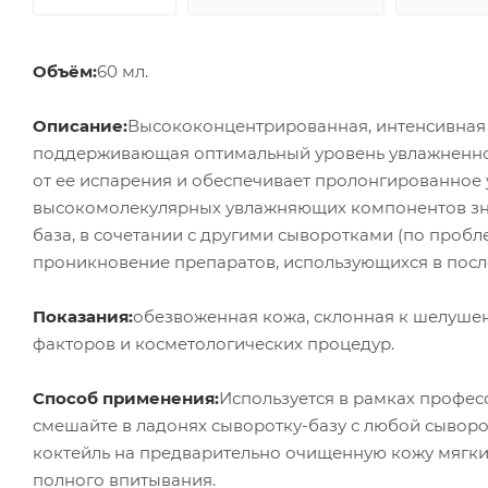
Объём:
60 мл.
Описание:
Высококонцентрированная, интенсивная
поддерживающая оптимальный уровень увлажненнос
от ее испарения и обеспечивает пролонгированно
высокомолекулярных увлажняющих компонентов зна
база, в сочетании с другими сыворотками (по пробл
проникновение препаратов, использующихся в после
Показания:
обезвоженная кожа, склонная к шелушен
факторов и косметологических процедур.
Способ применения:
Используется в рамках профес
смешайте в ладонях сыворотку-базу с любой сыворо
коктейль на предварительно очищенную кожу мягк
полного впитывания.