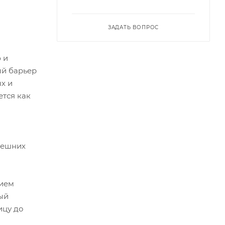
ЗАДАТЬ ВОПРОС
 и
ый барьер
х и
тся как
нешних
нием
ый
ицу до