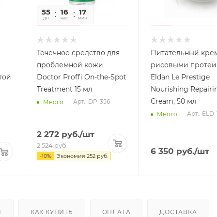
55
16
17
35
дн
час
мин
сек
Точечное средство для
Питательный крем
проблемной кожи
рисовыми проте
той
Doctor Proffi On-the-Spot
Eldan Le Prestige
Treatment 15 мл
Nourishing Repairi
Cream, 50 мл
Арт.: DP-356
Много
Арт.: ELD-
Много
2 272
руб.
/шт
2 524
руб.
6 350
руб.
/шт
-
10
%
Экономия
252
руб.
Ы
КАК КУПИТЬ
ОПЛАТА
ДОСТАВКА