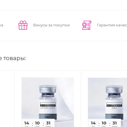
ка
Бонусы за покупки
Гарантия качес
е товары:
14
10
31
40
14
10
31
4
дн
час
мин
сек
дн
час
мин
се