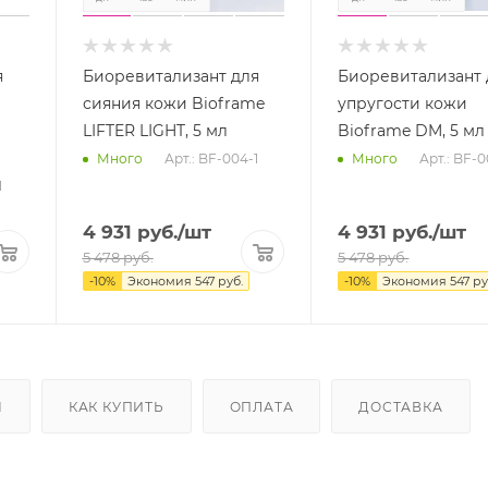
я
Биоревитализант для
Биоревитализант 
сияния кожи Bioframe
упругости кожи
LIFTER LIGHT, 5 мл
Bioframe DM, 5 мл
Арт.: BF-004-1
Арт.: BF-
Много
Много
1
4 931
руб.
/шт
4 931
руб.
/шт
5 478
руб.
5 478
руб.
-
10
%
Экономия
547
руб.
-
10
%
Экономия
547
ру
Ы
КАК КУПИТЬ
ОПЛАТА
ДОСТАВКА