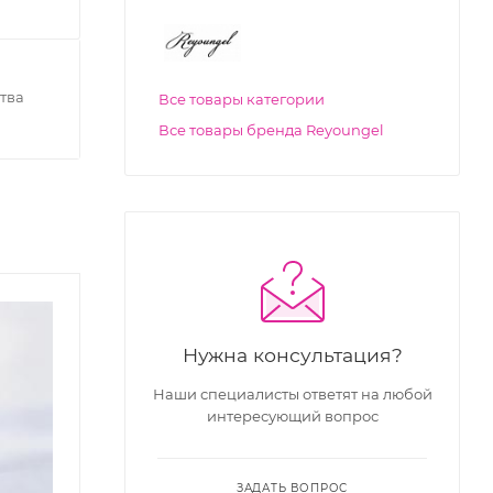
тва
Все товары категории
Все товары бренда Reyoungel
Нужна консультация?
Наши специалисты ответят на любой
интересующий вопрос
0
14
10
31
40
14
10
31
ЗАДАТЬ ВОПРОС
к
дн
час
мин
сек
дн
час
мин