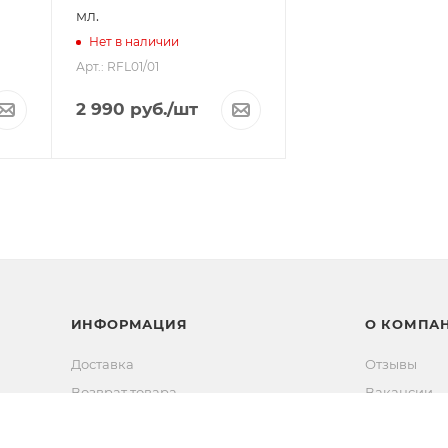
мл.
Нет в наличии
Арт.: RFL01/01
2 990
руб.
/шт
ИНФОРМАЦИЯ
О КОМПА
Доставка
Отзывы
Возврат товара
Вакансии
Способы оплаты
Новости
Новости
Контакты