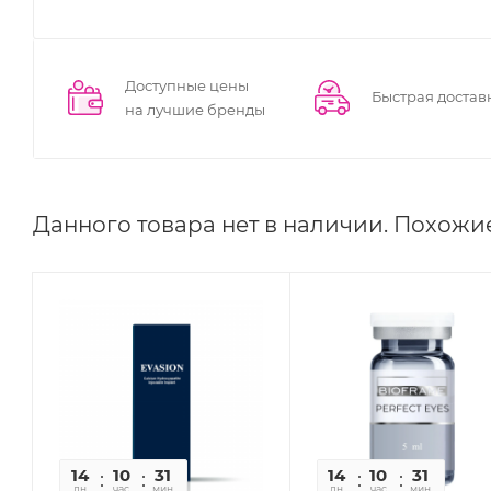
Доступные цены
Быстрая достав
на лучшие бренды
Данного товара нет в наличии. Похожи
14
10
31
40
14
10
31
40
дн
час
мин
сек
дн
час
мин
сек