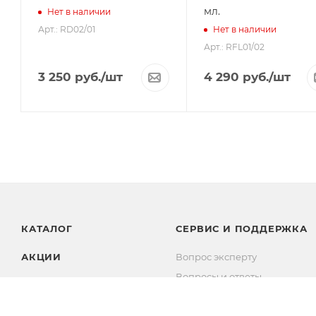
мл.
Нет в наличии
Арт.: RD02/01
Нет в наличии
Арт.: RFL01/02
3 250
руб.
/шт
4 290
руб.
/шт
КАТАЛОГ
СЕРВИС И ПОДДЕРЖКА
АКЦИИ
Вопрос эксперту
Вопросы и ответы
БРЕНДЫ
Комплекты
Личный кабинет