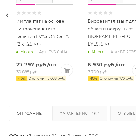
Имплантат на основе
Биоревитализант дл
гидроксиапатита
области вокруг глаз
кальция EVASION CaHA
BIOFRAME PERFECT
(2 х 1,25 мл)
EYES, 5 мл
Арт.: EVS-CaHA
Арт.: BF-2026
Много
Много
27 797
руб.
/шт
6 930
руб.
/шт
30 885
руб.
7 700
руб.
-
10
%
Экономия
3 088
руб.
-
10
%
Экономия
770
руб.
ОПИСАНИЕ
ХАРАКТЕРИСТИКИ
ОТЗЫВ