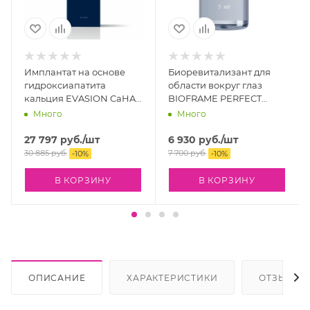
Имплантат на основе
Биоревитализант для
гидроксиапатита
области вокруг глаз
кальция EVASION CaHA
BIOFRAME PERFECT
(2 х 1,25 мл)
EYES, 5 мл
Много
Много
27 797
руб.
/шт
6 930
руб.
/шт
30 885
руб.
7 700
руб.
-
10
%
-
10
%
В КОРЗИНУ
В КОРЗИНУ
ОПИСАНИЕ
ХАРАКТЕРИСТИКИ
ОТЗЫВЫ