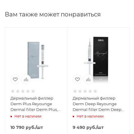
Способ применения:
для профессионального
Вам также может понравиться
использования. Рекомендуемый размер игл
22G/26G.
Состав:
гиалуроновая кислота 20 мг/мл.
Размер
частиц: 1,25–2,0 мм.
Дермальный филлер
Дермальный филлер
Derm Plus Reyounge
Derm Deep Reyounge
Dermal filler Derm Plus,
Dermal filler Derm Deep,
10 мл.
10 мл.
Нет в наличии
Нет в наличии
10 790
руб.
/шт
9 490
руб.
/шт