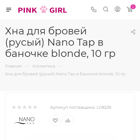
0
Хна для бровей
(русый) Nano Tap в
баночке blonde, 10 гр
—
—
Главная
Косметика
Хна для бровей (русый) Nano Tap в баночке blonde, 10 гр
Артикул поставщика:
L08229