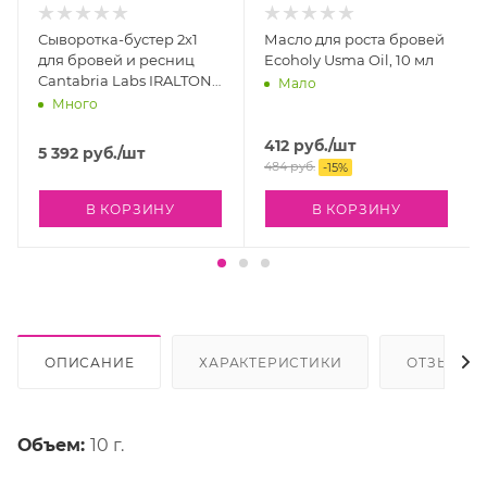
Сыворотка-бустер 2х1
Масло для роста бровей
для бровей и ресниц
Ecoholy Usma Oil, 10 мл
Cantabria Labs IRALTONE
Мало
- 2 in 1 Lashes and
Много
Eyebrows Serum Booster,
10 мл
412
руб.
/шт
5 392
руб.
/шт
484
руб.
-
15
%
В КОРЗИНУ
В КОРЗИНУ
ОПИСАНИЕ
ХАРАКТЕРИСТИКИ
ОТЗЫВЫ
Объем:
10 г.