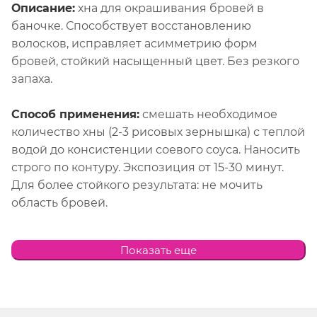
Описание:
хна для окрашивания бровей в
баночке. Способствует восстановлению
волосков, исправляет асимметрию форм
бровей, стойкий насыщенный цвет. Без резкого
запаха.
Способ применения:
смешать необходимое
количество хны (2-3 рисовых зернышка) с теплой
водой до консистенции соевого соуса. Наносить
строго по контуру. Экспозиция от 15-30 минут.
Для более стойкого результата: не мочить
область бровей.
Состав:
lawsonia inermis (henna) leaf powder, silica,
Показать еще
sodium perborate, citric acid, p-aminophenol,
magnesium carbonate, p-phenylenediamine,
sodium sulfite.