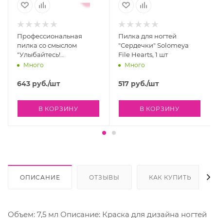
Профессиональная
Пилка для ногтей
пилка со смыслом
"Сердечки" Solomeya
"Улыбайтесь!
File Hearts, 1 шт
Улыбайтесь себе и миру
Много
Много
вокруг", 180/180 грит
Solomeya Professional
643
руб.
/шт
517
руб.
/шт
File Deluxe Premium
Zebra, 1 шт
В КОРЗИНУ
В КОРЗИНУ
ОПИСАНИЕ
ОТЗЫВЫ
КАК КУПИТЬ
Объем: 7,5 мл Описание: Краска для дизайна ногтей