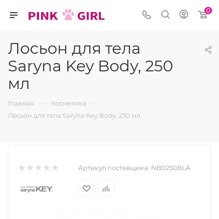
0
Лосьон для тела
Saryna Key Body, 250
мл
—
—
Главная
Косметика
Лосьон для тела Saryna Key Body, 250 мл
Артикул поставщика:
NB0250BLA