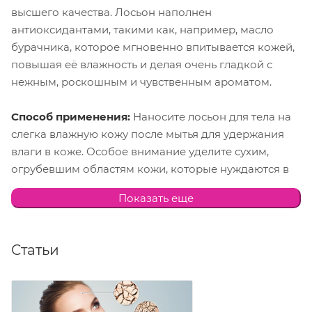
высшего качества. Лосьон наполнен
антиоксидантами, такими как, например, масло
бурачника, которое мгновенно впитывается кожей,
повышая её влажность и делая очень гладкой с
нежным, роскошным и чувственным ароматом.
Способ применения:
Наносите лосьон для тела на
слегка влажную кожу после мытья для удержания
влаги в коже. Особое внимание уделите сухим,
огрубевшим областям кожи, которые нуждаются в
дополнительном уходе.
Показать еще
Состав:
Aqua (Water), Caprylic/Capric Triglyceride,
Glyceryl Stearate Se, Cetearyl Alcohol, Propylene Glycol,
Статьи
Isopropyl Myristate , Cyclopentasiloxane, Cetyl Alcohol ,
Glycerin, Parfum, Butyrospermum Parkii (Shea) Butter,
Phenoxyethanol, Dimethicone, Simmondsia Chinensis
(Jojoba) Seed Oil, Borago Officinalis (Borage) Seed Oil,