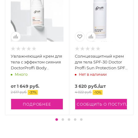
Увлажняющий крем для
Солнцезащитный крем
тела с эффектом сияния
для тела SPF-30 Doctor
DoctorProffi Body
Proffi Sun Protection SPF
Shimmer Cream
30 Body 150 мл
Много
Нет в наличии
от
1 649 руб.
3 620
руб.
/шт
2 617 руб.
4 022
руб.
-
37
%
-
10
%
ПОДРОБНЕЕ
СООБЩИТЬ О ПОСТУПЛЕН