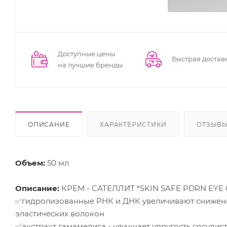
Доступные цены
Быстрая достав
на лучшие бренды
ОПИСАНИЕ
ХАРАКТЕРИСТИКИ
ОТЗЫВ
Объем:
50 мл
Описание:
КРЕМ - САТЕЛЛИТ *SKIN SAFE PDRN E
✅гидролизованные РНК и ДНК увеличивают снижен
эластических волокон
✅экстракт гамамелиса - улучшает упругость сосудис