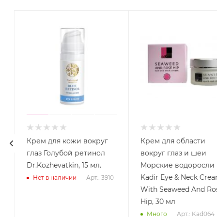
Крем для кожи вокруг
Крем для области
глаз Голубой ретинол
вокруг глаз и шеи
Dr.Kozhevatkin, 15 мл.
Морские водоросли 
Kadir Eye & Neck Cre
Арт.: 3910
Нет в наличии
With Seaweed And Ro
Hip, 30 мл
Арт.: Kad064
Много