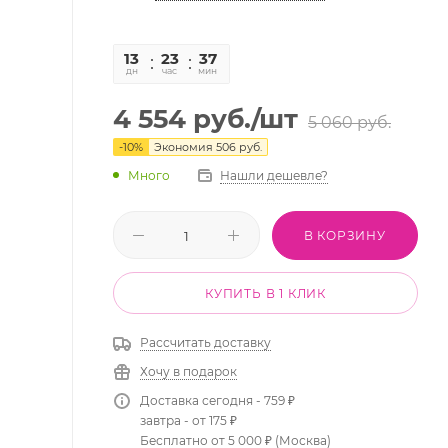
13
23
37
44
дн
час
мин
сек
4 554
руб.
/шт
5 060
руб.
-
10
%
Экономия
506
руб.
Много
Нашли дешевле?
В КОРЗИНУ
КУПИТЬ В 1 КЛИК
Рассчитать доставку
Хочу в подарок
Доставка сегодня - 759 ₽
завтра - от 175 ₽
Бесплатно от 5 000 ₽ (Москва)