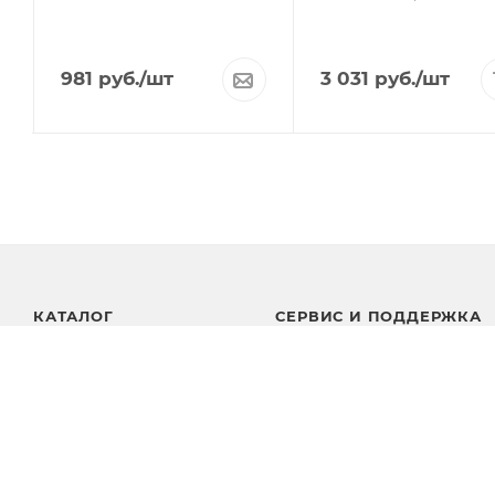
981
руб.
/шт
3 031
руб.
/шт
КАТАЛОГ
СЕРВИС И ПОДДЕРЖКА
АКЦИИ
Вопрос эксперту
Вопросы и ответы
БРЕНДЫ
Комплекты
Личный кабинет