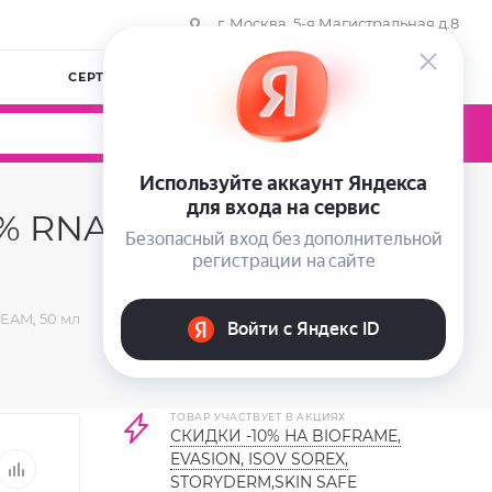
г. Москва, 5-я Магистральная д.8
СЕРТИФИКАТЫ
КОМПАНИЯ
ВОЙТИ
0
0
0
 4 % RNA-DNA COMPLEX
EAM, 50 мл
ТОВАР УЧАСТВУЕТ В АКЦИЯХ
СКИДКИ -10% НА BIOFRAME,
EVASION, ISOV SOREX,
STORYDERM,SKIN SAFE