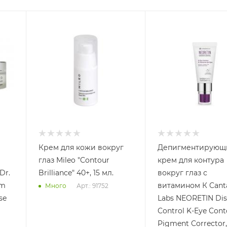
Крем для кожи вокруг
Депигментирующ
глаз Mileo "Contour
крем для контура
Dr.
Brilliance" 40+, 15 мл.
вокруг глаз с
am
витамином К Cant
Арт.: 91752
Много
se
Labs NEORETIN Di
Control K-Eye Cont
Pigment Corrector,