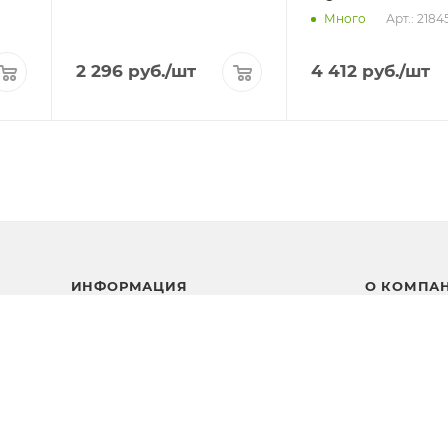
Арт.: 2184
Много
2 296
руб.
/шт
4 412
руб.
/шт
ИНФОРМАЦИЯ
О КОМПА
Доставка
Отзывы
Возврат товара
Вакансии
Способы оплаты
Новости
Новости
Контакты
Прямые эфиры
Партнерам